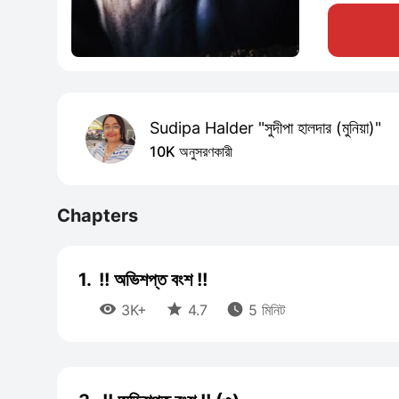
Sudipa Halder "সুদীপা হালদার (মুনিয়া)"
10K অনুসরণকারী
Chapters
1.
!! অভিশপ্ত বংশ !!



3K+
4.7
5 মিনিট