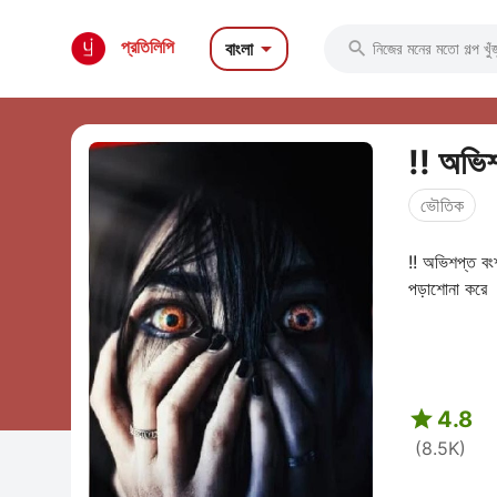

প্রতিলিপি
বাংলা

!! অভিশ
ভৌতিক
!! অভিশপ্ত 
পড়াশোনা করে 

4.8
(8.5K)