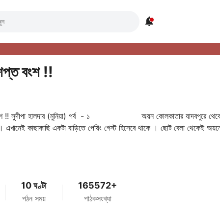

প্ত বংশ !!
বংশ !! সুদীপা হালদার (মুনিয়া) পর্ব - ১ অয়ন কোলকাতার যাদবপুরে থেক
। এখানেই কাছাকাছি একটা বাড়িতে পেয়িং গেস্ট হিসেবে থাকে । ছোট বেলা থেকেই অয়নে
10 ঘণ্টা
165572+
পঠন সময়
পাঠকসংখ্যা