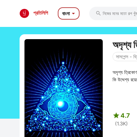

প্রতিলিপি
বাংলা

অদৃশ্য 
সাসপেন্স - থ্
অদৃশ্য ত্রিকো
কি উদ্দেশ্য রয

4.7
(1.3K)