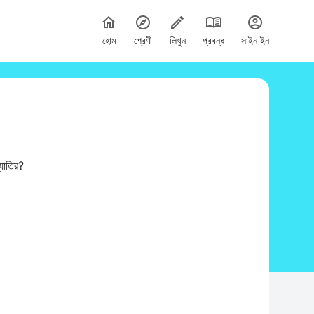
হোম
শ্রেণী
লিখুন
প্রবন্ধ
সাইন ইন
যাতির?