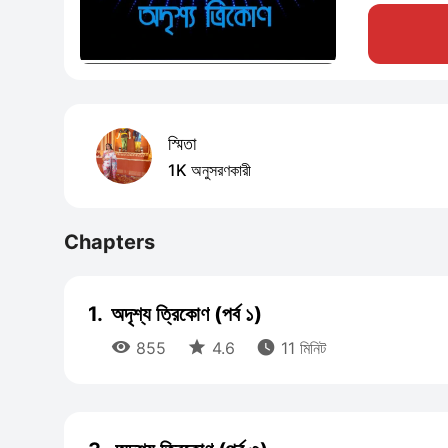
স্মিতা
1K অনুসরণকারী
Chapters
1.
অদৃশ্য ত্রিকোণ (পর্ব ১)



855
4.6
11 মিনিট