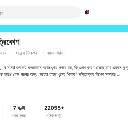

ত্রিকোণ
রিলার
সায়েন্স ফিকশন
প্যারানরমাল
ণ, যে নামটা শুনলেই জনমানসে আতঙ্কের সঞ্চার হয়, কি এমন কারণ রয়েছে তার এরকম কুখ্
়েছে তার? কেন পরপর অন্ধ মেয়েরা হচ্ছে খুনের শিকার? মস্তিষ্কের বিশেষ ক্ষমতার ...
7 ঘণ্টা
22055+
পঠন সময়
পাঠকসংখ্যা