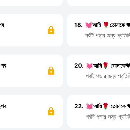
পব
18.
💓আমি 🌹তোমাকে ❤️
পর্বটি পড়ার জন্য প্রত
 পব
20.
💓আমি🌹 তোমাকে❤️
পর্বটি পড়ার জন্য প্র
২পব
22.
💓আমি🌹 তোমাকে ❤
পর্বটি পড়ার জন্য প্র