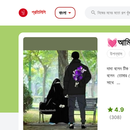

প্রতিলিপি
বাংলা

💓আমি
উপন্যাস
দাদা বলেন টি
বলেন তোমার ছ
সাথে ...

4.9
(308)