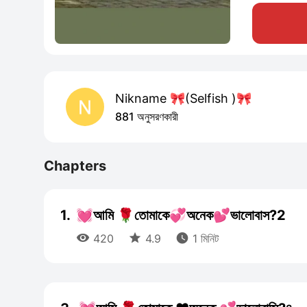
Nikname 🎀(Selfish )🎀
881 অনুসরণকারী
Chapters
1.
💓আমি 🌹তোমাকে💞অনেক💕ভালোবাস?2



420
4.9
1 মিনিট