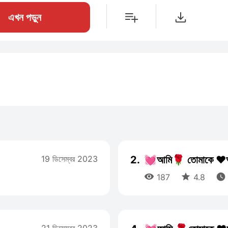
এখন পড়ুন
19 ডিসেম্বর 2023
2.
💓আমি🌹 তোমাকে ❤️অ



187
4.8