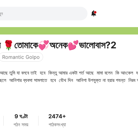

 🌹তোমাকে💞অনেক💕ভালোবাস?2
Romantic Golpo
ক আছে তুমি যা বলবে তাই হবে কিন্তু আমার একটা শর্ত আছে মামা বলেন কি আংকেল দ
েলে আনিশার ব্যবসা সামলাতে হবে যৌথ দিন আনিশা উপযুক্ত না হয়ার পযন্ত নিরব 
9 ঘণ্টা
2474+
পঠন সময়
পাঠকসংখ্যা