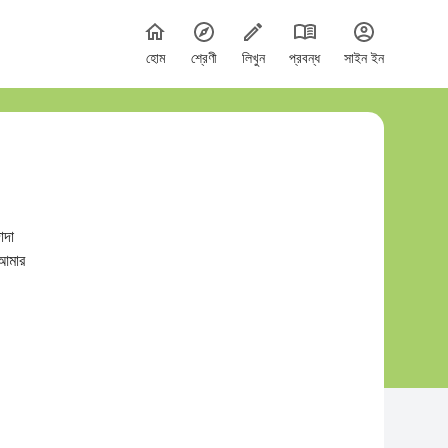
হোম
শ্রেণী
লিখুন
প্রবন্ধ
সাইন ইন
াদা
আমার