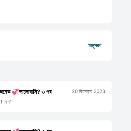
অনুসরণ
নেক 💞ভালোবাসি? ৩ পব
20 ডিসেম্বর 2023
1 মিনিট