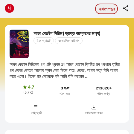

অ্যাপে পড়ুন
আরব বেদুইন সিরিজ(প্রাপ্ত বয়স্কদের জন‍্য)
ইয়ং অ্যাডাল্ট
দুঃসাহসিক অভিযান
আরব বেদুইন সিরিজের গল্প এটি প্রথম গল্প আরব বেদুইন দ্বিতীয় গল্প পরপারে তৃতীয়
গল্প মেহের ভোরের আলোয় স্নান সেরে ভিজে গায়ে, মেহের, আমার নতুন বিবি আমার
কাছে এলো। হিসেব মত মেহেরকে যদি আমি বাঁদি করতাম ...
4.7

3 ঘণ্টা
213620+
(5.7K)
পঠন সময়
পাঠকসংখ্যা
লাইব্রেরী
ডাউনলোড করুন