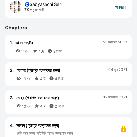
🧿Sabyasachi Sen
অনুসরণ
7K অনুসরণকারী
Chapters
21 অক্টোবর 2020
1.
আরব বেদুইন



11K+
4.6
2 মিনিট
04 জুন 2021
2.
পরপারে(প্রাপ্ত বয়স্কদের জন‍্য)



10K+
4.7
4 মিনিট
19 নভেম্বর 2021
3.
মেহের (প্রাপ্ত বয়স্কদের জন‍্য)



10K+
4.7
2 মিনিট
4.
মরুঝড়(প্রাপ্ত বয়স্কদের জন‍্য)
পর্বটি পড়ার জন্য প্রতিলিপি অ্যাপ ডাউনলোড করুন