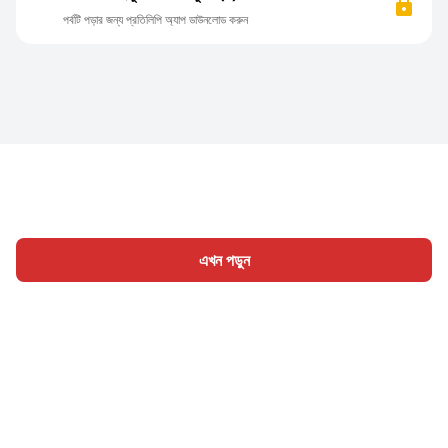
পর্বটি পড়ার জন্য প্রতিলিপি অ্যাপ ডাউনলোড করুন
এখন পড়ুন
হোম
শ্রেণী
লিখুন
প্রবন্ধ
সাইন ইন
|
|
© 2026 Nasadiya Tech. Pvt. Ltd.
আমাদের সম্পর্কে
আমাদের সাথে
|
|
|
কাজ করুন
গোপনীয়তা নীতি
পরিষেবার শর্ত
Vulnerability Disclosure
|
|
Policy
Hall of Fame
Trust Center