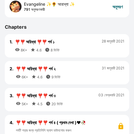
Evangeline ✨🌻 আরাধ্যা ✨
অনুসরণ
791 অনুসরণকারী
Chapters
28 জানুয়ারী 2021
1.
❣️❣️ অরিধ্যা ❣️❣️ পর্ব ১



8K+
4.6
8 মিনিট
31 জানুয়ারী 2021
2.
❣️❣️ অরিধ্যা ❣️❣️ পর্ব ২



6K+
4.6
9 মিনিট
03 ফেব্রুয়ারি 2021
3.
❣️❣️ অরিধ্যা ❣️❣️ পর্ব ৩



5K+
4.5
20 মিনিট
4.
❣️❣️ অরিধ্যা ❣️❣️ পর্ব ৪ ( প্রথম দেখা )❤️🥀
পর্বটি পড়ার জন্য প্রতিলিপি অ্যাপ ডাউনলোড করুন