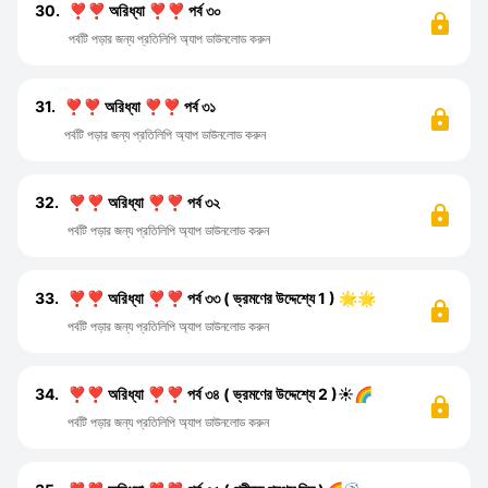
30.
❣️❣️ অরিধ্যা ❣️❣️ পর্ব ৩০
পর্বটি পড়ার জন্য প্রতিলিপি অ্যাপ ডাউনলোড করুন
31.
❣️❣️ অরিধ্যা ❣️❣️ পর্ব ৩১
পর্বটি পড়ার জন্য প্রতিলিপি অ্যাপ ডাউনলোড করুন
32.
❣️❣️ অরিধ্যা ❣️❣️ পর্ব ৩২
পর্বটি পড়ার জন্য প্রতিলিপি অ্যাপ ডাউনলোড করুন
33.
❣️❣️ অরিধ্যা ❣️❣️ পর্ব ৩৩ ( ভ্রমণের উদ্দেশ্যে 1 ) 🌟🌟
পর্বটি পড়ার জন্য প্রতিলিপি অ্যাপ ডাউনলোড করুন
34.
❣️❣️ অরিধ্যা ❣️❣️ পর্ব ৩৪ ( ভ্রমণের উদ্দেশ্যে 2 )☀️🌈
পর্বটি পড়ার জন্য প্রতিলিপি অ্যাপ ডাউনলোড করুন