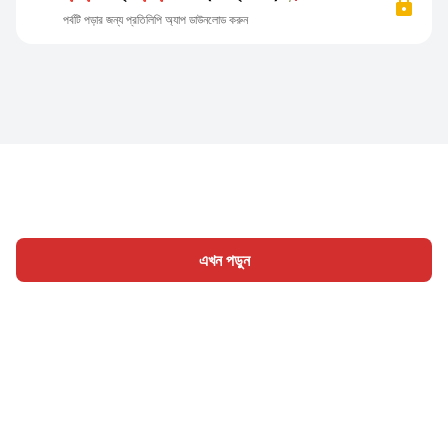
পর্বটি পড়ার জন্য প্রতিলিপি অ্যাপ ডাউনলোড করুন
এখন পড়ুন
হোম
শ্রেণী
লিখুন
প্রবন্ধ
সাইন ইন
|
|
© 2026 Nasadiya Tech. Pvt. Ltd.
আমাদের সম্পর্কে
আমাদের সাথে
|
|
|
কাজ করুন
গোপনীয়তা নীতি
পরিষেবার শর্ত
Vulnerability Disclosure
|
|
Policy
Hall of Fame
Trust Center