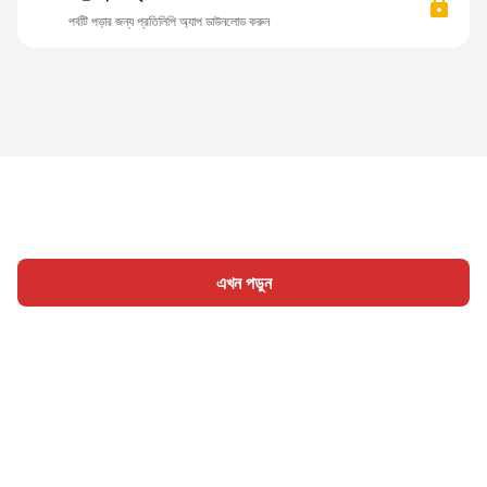
পর্বটি পড়ার জন্য প্রতিলিপি অ্যাপ ডাউনলোড করুন
এখন পড়ুন
হোম
শ্রেণী
লিখুন
প্রবন্ধ
সাইন ইন
|
|
© 2026 Nasadiya Tech. Pvt. Ltd.
আমাদের সম্পর্কে
আমাদের সাথে
|
|
|
কাজ করুন
গোপনীয়তা নীতি
পরিষেবার শর্ত
Vulnerability Disclosure
|
|
Policy
Hall of Fame
Trust Center