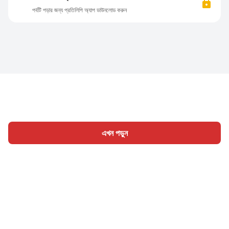
পর্বটি পড়ার জন্য প্রতিলিপি অ্যাপ ডাউনলোড করুন
এখন পড়ুন
হোম
শ্রেণী
লিখুন
প্রবন্ধ
সাইন ইন
|
|
© 2026 Nasadiya Tech. Pvt. Ltd.
আমাদের সম্পর্কে
আমাদের সাথে
|
|
|
কাজ করুন
গোপনীয়তা নীতি
পরিষেবার শর্ত
Vulnerability Disclosure
|
|
Policy
Hall of Fame
Trust Center