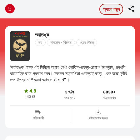

অ্যাপে পড়ুন
ভয়াতঙ্ক
ভয়
সাসপেন্স - থ্রিলার
ওয়েব সিরিজ
‘ভয়াতঙ্ক’ নামক এই সিরিজে আমার লেখা ভৌতিক-রহস্য-রোমাঞ্চ উপন্যাস, গল্পগুলি
ধারাবাহিক ভাবে প্রকাশ করব। সকলের সহযোগিতা একান্তই কাম্য। শুরু হচ্ছে সুদীর্ঘ
হরর উপন্যাস, ❝তমসা ঘনায় তার চোখে❞।
4.8

3 ঘণ্টা
8839+
(438)
পঠন সময়
পাঠকসংখ্যা
লাইব্রেরী
ডাউনলোড করুন