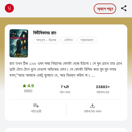

অ্যাপে পড়ুন
বিভীষিকাময় রাত
সাসপেন্স - থ্রিলার
ভৌতিক
প্যারানরমাল
রাত তখন ঠিক ১:৩০ এমন সময় নিহালের ফোনটা বেজে উঠলো। সে ঘুম চোখে তার চোখ
দুটো টেনে টেনে খুলে দেখলো অভিকের ফোন। সে ফোনটা রিসিভ করে ঘুম ঘুম গলায়
বলল,"আরে আমাকে একটু ঘুমোতে দে, আর বিরক্ত করিস না। ...
4.9

7 ঘণ্টা
33883+
(695)
পঠন সময়
পাঠকসংখ্যা
লাইব্রেরী
ডাউনলোড করুন