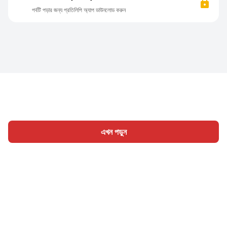
পর্বটি পড়ার জন্য প্রতিলিপি অ্যাপ ডাউনলোড করুন
এখন পড়ুন
হোম
শ্রেণী
লিখুন
প্রবন্ধ
সাইন ইন
|
|
© 2026 Nasadiya Tech. Pvt. Ltd.
আমাদের সম্পর্কে
আমাদের সাথে
|
|
|
কাজ করুন
গোপনীয়তা নীতি
পরিষেবার শর্ত
Vulnerability Disclosure
|
|
Policy
Hall of Fame
Trust Center