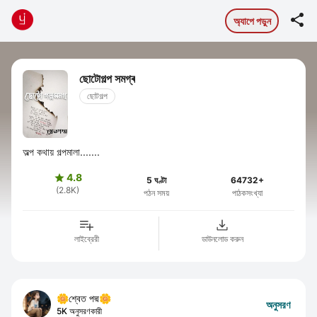

অ্যাপে পড়ুন
ছোটোগল্প সমগ্ৰ
ছোটগল্প
অল্প কথায় গল্পমালা.......
4.8

5 ঘণ্টা
64732+
(2.8K)
পঠন সময়
পাঠকসংখ্যা
লাইব্রেরী
ডাউনলোড করুন
🌼শ্বেত পদ্ম🌼
অনুসরণ
5K অনুসরণকারী