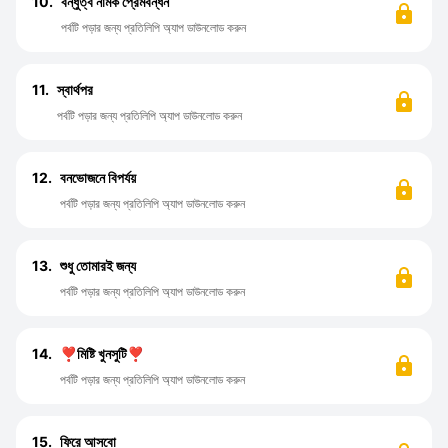
10.
বন্ধুত্ব নামক প্রেমবন্ধন
পর্বটি পড়ার জন্য প্রতিলিপি অ্যাপ ডাউনলোড করুন
11.
স্বার্থপর
পর্বটি পড়ার জন্য প্রতিলিপি অ্যাপ ডাউনলোড করুন
12.
বনভোজনে বিপর্যয়
পর্বটি পড়ার জন্য প্রতিলিপি অ্যাপ ডাউনলোড করুন
13.
শুধু তোমারই জন্য
পর্বটি পড়ার জন্য প্রতিলিপি অ্যাপ ডাউনলোড করুন
14.
❣️মিষ্টি খুনসুটি❣️
পর্বটি পড়ার জন্য প্রতিলিপি অ্যাপ ডাউনলোড করুন
15.
ফিরে আসবো