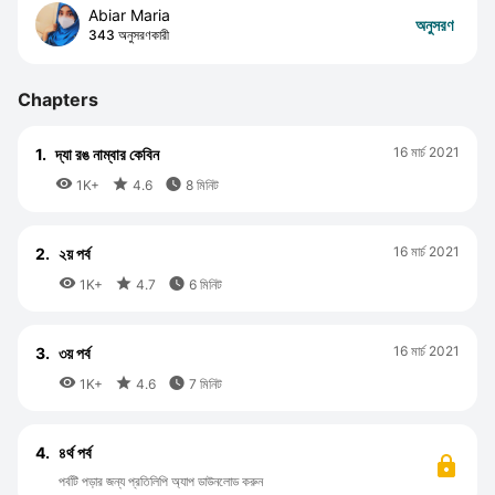
Abiar Maria
অনুসরণ
343 অনুসরণকারী
Chapters
16 মার্চ 2021
1.
দ্যা রঙ নাম্বার কেবিন



1K+
4.6
8 মিনিট
16 মার্চ 2021
2.
২য় পর্ব



1K+
4.7
6 মিনিট
16 মার্চ 2021
3.
৩য় পর্ব



1K+
4.6
7 মিনিট
4.
৪র্থ পর্ব
পর্বটি পড়ার জন্য প্রতিলিপি অ্যাপ ডাউনলোড করুন