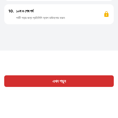
10.
১০ম ও শেষ পর্ব
পর্বটি পড়ার জন্য প্রতিলিপি অ্যাপ ডাউনলোড করুন
এখন পড়ুন
হোম
শ্রেণী
লিখুন
প্রবন্ধ
সাইন ইন
|
|
© 2026 Nasadiya Tech. Pvt. Ltd.
আমাদের সম্পর্কে
আমাদের সাথে
|
|
|
কাজ করুন
গোপনীয়তা নীতি
পরিষেবার শর্ত
Vulnerability Disclosure
|
|
Policy
Hall of Fame
Trust Center