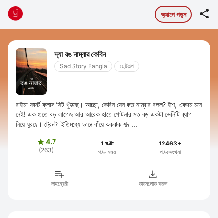

অ্যাপে পড়ুন
দ্যা রঙ নাম্বার কেবিন
Sad Story Bangla
ছোটগল্প
রাইমা ফার্স্ট ক্লাস সিট খুঁজছে। আচ্ছা, কেবিন যেন কত নাম্বার বলল? ইশ, একদম মনে
নেই! এক হাতে বড় লাগেজ আর আরেক হাতে পোটলার মত বড় একটা ভেনিটি ব্যাগ
নিয়ে ঘুরছে। ট্রেনটা ইতিমধ্যে ডানে বাঁয়ে ঝকঝক শব্দ ...
4.7

1 ঘণ্টা
12463+
(263)
পঠন সময়
পাঠকসংখ্যা
লাইব্রেরী
ডাউনলোড করুন