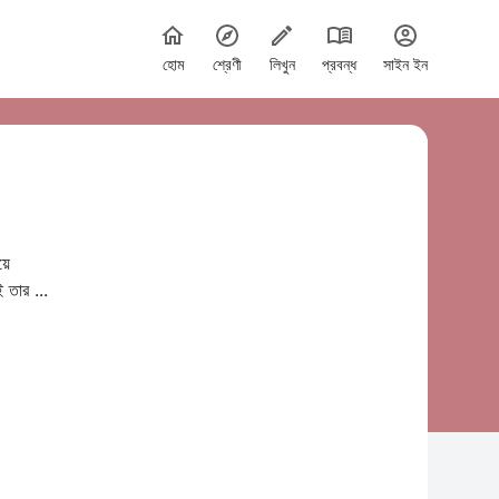
হোম
শ্রেণী
লিখুন
প্রবন্ধ
সাইন ইন
য়ে
 তার ...