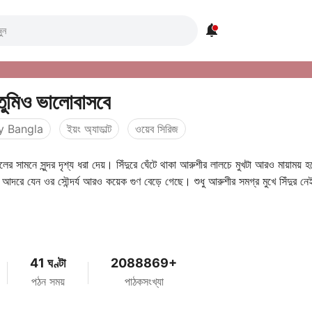

ুমিও ভালোবাসবে
y Bangla
ইয়ং অ্যাডাল্ট
ওয়েব সিরিজ
ের সামনে সুন্দর দৃশ্য ধরা দেয়। সিঁদুরে ঘেঁটে থাকা আরুশীর লালচে মুখটা আরও মায়াময় হ
আদরে যেন ওর সৌন্দর্য আরও কয়েক গুণ বেড়ে গেছে। শুধু আরুশীর সমগ্র মুখে সিঁদুর নেই
41 ঘণ্টা
2088869+
পঠন সময়
পাঠকসংখ্যা