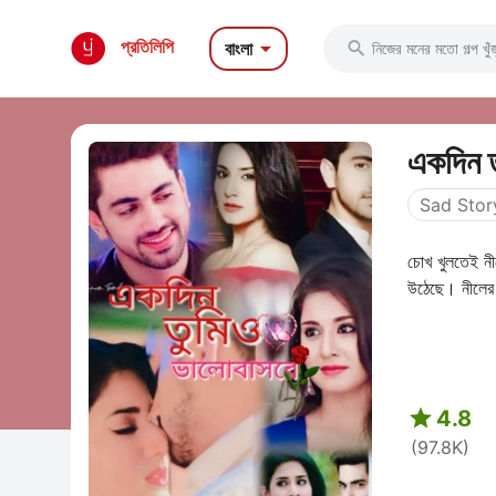

প্রতিলিপি
বাংলা

একদিন ত
Sad Stor
চোখ খুলতেই নীল
উঠেছে। নীলের 

4.8
(97.8K)