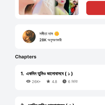
সঙ্গীতা দাস 🌼
28K অনুসরণকারী
Chapters
1.
একদিন তুমিও ভালোবাসবে ( ১ )



26K+
4.8
6 মিনিট