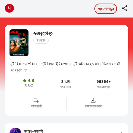

অ্যাপে পড়ুন
হৃদয়বৃত্তান্ত
উপন্যাস
দুটি বিবাদমান পরিবার। দুটি বিদ্রোহী কৈশোর। দুটি অভিমানাহত মন। দিনশেষে সবই
'হৃদয়বৃত্তান্ত'।
4.8

8 ঘণ্টা
96864+
(5.8K)
পঠন সময়
পাঠকসংখ্যা
লাইব্রেরী
ডাউনলোড করুন
স্বরূপ-সন্ধানী