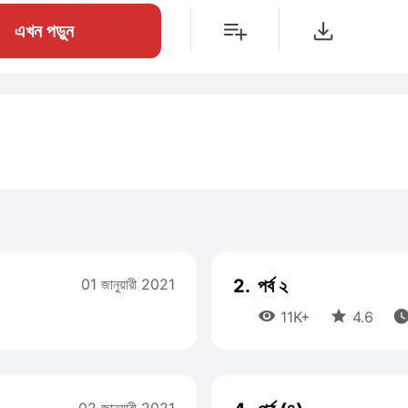
এখন পড়ুন
01 জানুয়ারী 2021
2.
পর্ব ২


11K+
4.6