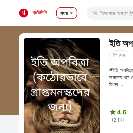

প্রতিলিপি
বাংলা

ইতি অপব
উপন্যাস
#ইতি_অপবিত্রা
লাগানোর শব্দে 
হিংস্র ...

4.6
(2.1K)