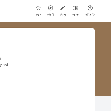
হোম
শ্রেণী
লিখুন
প্রবন্ধ
সাইন ইন
ি
ুখ করা