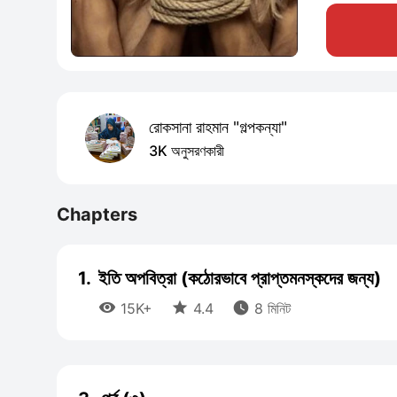
রোকসানা রাহমান "গল্পকন্যা"
3K অনুসরণকারী
Chapters
1.
ইতি অপবিত্রা (কঠোরভাবে প্রাপ্তমনস্কদের জন্য)



15K+
4.4
8 মিনিট