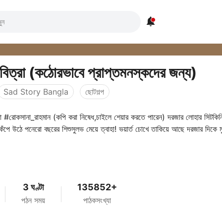

িত্রা (কঠোরভাবে প্রাপ্তমনস্কদের জন্য)
Sad Story Bangla
ছোটগল্প
 #রোকসানা_রাহমান (কপি করা নিষেধ,চাইলে শেয়ার করতে পারেন) দরজার লোহার সিটকিন
কেঁপে উঠে পনেরো বছরের শিশুসুলভ মেয়ে ত্বাহা! ভয়ার্ত চোখে তাকিয়ে আছে দরজার দিকে ম
3 ঘণ্টা
135852+
পঠন সময়
পাঠকসংখ্যা