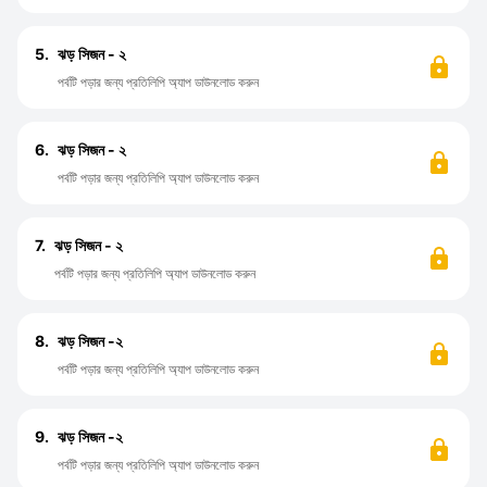
5.
ঝড় সিজন - ২
পর্বটি পড়ার জন্য প্রতিলিপি অ্যাপ ডাউনলোড করুন
6.
ঝড় সিজন - ২
পর্বটি পড়ার জন্য প্রতিলিপি অ্যাপ ডাউনলোড করুন
7.
ঝড় সিজন - ২
পর্বটি পড়ার জন্য প্রতিলিপি অ্যাপ ডাউনলোড করুন
8.
ঝড় সিজন -২
পর্বটি পড়ার জন্য প্রতিলিপি অ্যাপ ডাউনলোড করুন
9.
ঝড় সিজন -২
পর্বটি পড়ার জন্য প্রতিলিপি অ্যাপ ডাউনলোড করুন