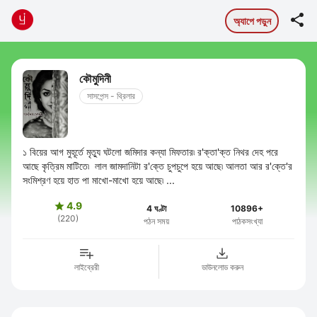

অ্যাপে পড়ুন
কৌমুদিনী
সাসপেন্স - থ্রিলার
১ বিয়ের আগ মুহূর্তে মৃত্যু ঘটলো জমিদার কন্যা মিফতার৷ র'ক্তা'ক্ত নিথর দেহ পরে
আছে কৃত্রিম মাটিতে৷ লাল জামদানিটা র'ক্তে চুপচুপে হয়ে আছে৷ আলতা আর র'ক্তে'র
সংমিশ্রণ হয়ে হাত পা মাখো-মাখো হয়ে আছে৷ ...
4.9

4 ঘণ্টা
10896+
(220)
পঠন সময়
পাঠকসংখ্যা
লাইব্রেরী
ডাউনলোড করুন