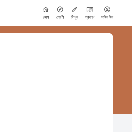
হোম
শ্রেণী
লিখুন
প্রবন্ধ
সাইন ইন