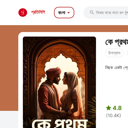

প্রতিলিপি
বাংলা

কে প্রথ
উপন্যাস
নিছক একটা প্

4.8
(10.4K)