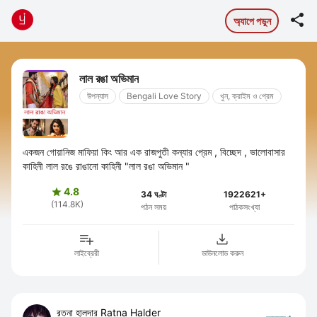

অ্যাপে পড়ুন
লাল রঙা অভিমান
উপন্যাস
Bengali Love Story
খুন, ক্রাইম ও প্রেম
একজন গোয়ানিজ মাফিয়া কিং আর এক রাজপুতী কন্যার প্রেম , বিচ্ছেদ , ভালোবাসার
কাহিনী লাল রঙে রাঙানো কাহিনী "লাল রঙা অভিমান "
4.8

34 ঘণ্টা
1922621+
(114.8K)
পঠন সময়
পাঠকসংখ্যা
লাইব্রেরী
ডাউনলোড করুন
রত্না হালদার Ratna Halder