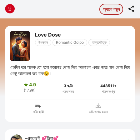

অ্যাপে পড়ুন
Love Dose
উপন্যাস
Romantic Golpo
হাস্যকৌতুক
এতদিন ধরে অনেক তো হলো করোনার ডোজ নিয়ে আলোচনা এবার নাহয় লাভ ডোজ নিয়ে
একটু আলোচনা হয়ে যাক😉।
4.9

3 ঘণ্টা
448511+
(17.9K)
পঠন সময়
পাঠকসংখ্যা
লাইব্রেরী
ডাউনলোড করুন
~গল্পপ্রেমী 💕শিল্পা💕