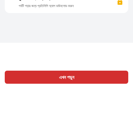
পর্বটি পড়ার জন্য প্রতিলিপি অ্যাপ ডাউনলোড করুন
এখন পড়ুন
হোম
শ্রেণী
লিখুন
প্রবন্ধ
সাইন ইন
|
|
© 2026 Nasadiya Tech. Pvt. Ltd.
আমাদের সম্পর্কে
আমাদের সাথে
|
|
|
কাজ করুন
গোপনীয়তা নীতি
পরিষেবার শর্ত
Vulnerability Disclosure
|
|
Policy
Hall of Fame
Trust Center