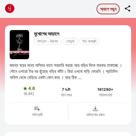

অ্যাপে পড়ুন
মুখোশের আড়ালে
সাসপেন্স - থ্রিলার
গোয়েন্দা
ইয়ং অ্যাডাল্ট
জয়ন্ত ঘরের মধ্যে অস্থির ভাবে পায়চারি করছে আর ঘড়ির দিকে বারবার তাকাচ্ছে ।
পৌনে এগারো টার ঘর ছুঁয়েছে ঘড়ির কাঁটা। রিয়া এখনো বাড়ি ফেরেনি । প্রতিদিন
অফিস থেকে বেড়িয়ে একটা ফোন করে । আর ঠিক ...
4.8

7 ঘণ্টা
161290+
(9.4K)
পঠন সময়
পাঠকসংখ্যা
লাইব্রেরী
ডাউনলোড করুন