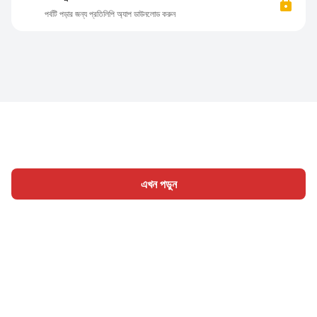
পর্বটি পড়ার জন্য প্রতিলিপি অ্যাপ ডাউনলোড করুন
এখন পড়ুন
হোম
শ্রেণী
লিখুন
প্রবন্ধ
সাইন ইন
|
|
© 2026 Nasadiya Tech. Pvt. Ltd.
আমাদের সম্পর্কে
আমাদের সাথে
|
|
|
কাজ করুন
গোপনীয়তা নীতি
পরিষেবার শর্ত
Vulnerability Disclosure
|
|
Policy
Hall of Fame
Trust Center