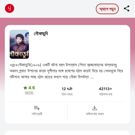

অ্যাপে পড়ুন
নৌকাডুবি
<p>নৌকাডুবি(১৯০৬) একটি ঘটনা বহুল উপন্যাস।পিতা ব্রজমোহনের বাল্যবন্ধু
অকাল প্র্যাত ঈশানের কন্যা সুশীলার সঙ্গে রমেশের হঠাৎ করেই বিয়ে হয়।নববধূকে নিয়ে
নদীপথে আসার সময় হঠাৎ ঝড়ের কবলে পড়ে নৌকা বিপর্যস্ত ...
4.6

12 ঘণ্টা
42113+
(925)
পঠন সময়
পাঠকসংখ্যা
লাইব্রেরী
ডাউনলোড করুন