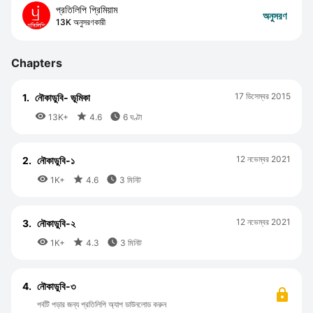
প্রতিলিপি প্রিমিয়াম
অনুসরণ
13K অনুসরণকারী
Chapters
17 ডিসেম্বর 2015
1.
নৌকাডুবি- ভূমিকা



13K+
4.6
6 ঘণ্টা
12 নভেম্বর 2021
2.
নৌকাডুবি-১



1K+
4.6
3 মিনিট
12 নভেম্বর 2021
3.
নৌকাডুবি-২



1K+
4.3
3 মিনিট
4.
নৌকাডুবি-৩
পর্বটি পড়ার জন্য প্রতিলিপি অ্যাপ ডাউনলোড করুন