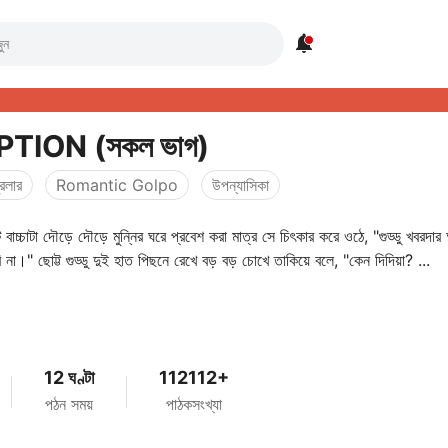

NO OPTION (সকল ভাগ)
রিলার
Romantic Golpo
উপন্যাসিকা
 বাচ্চাটা দৌড়ে দৌড়ে মুন্নির ঘরে প্রবেশ করা মাত্র সে চিৎকার করে ওঠে, "গুড্ডু খবরদার 
 না।" ছোট্ট গুড্ডু দুই হাত পিছনে রেখে বড় বড় চোখে তাকিয়ে বলে, "কেন দিদিয়া? ...
12 ঘণ্টা
112112+
পঠন সময়
পাঠকসংখ্যা