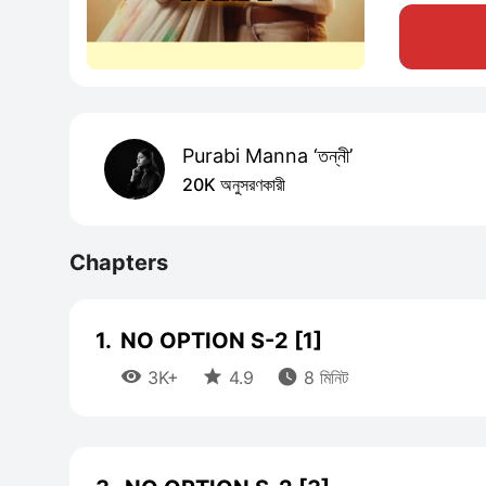
Purabi Manna ‘তন্নী’
20K অনুসরণকারী
Chapters
1.
NO OPTION S-2 [1]



3K+
4.9
8 মিনিট