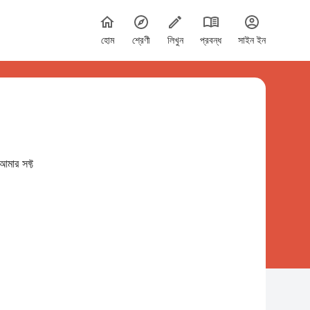
হোম
শ্রেণী
লিখুন
প্রবন্ধ
সাইন ইন
আমার সফ্ট