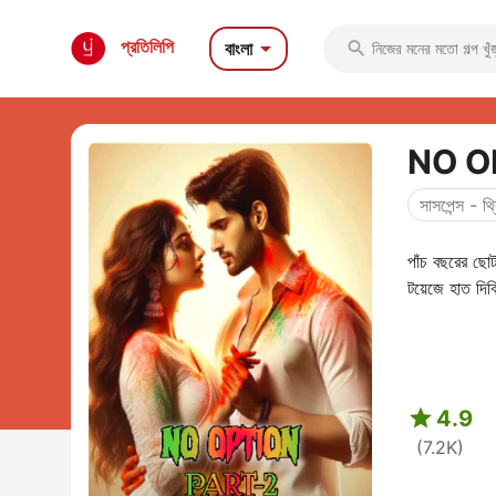

প্রতিলিপি
বাংলা

সাসপেন্স - থ্
পাঁচ বছরের ছোট
টয়েজে হাত দিবি

4.9
(7.2K)