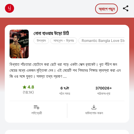

অ্যাপে পড়ুন
নোনা হাওয়ায় উড়ো চিঠি
উপন্যাস
সাসপেন্স - থ্রিলার
Romantic Bangla Love Story
বিখ্যাত পাঁচতারা হোটেলে করা রেটে ধরা পড়ে একটা সেক্স র‍্যাকেট। ধৃত পঁচিশ জন
মেয়ের মধ্যে একজন মৃত্তিকা দেব। এই মেয়েটি পথ শিশুদের শিক্ষার ব্যবস্থা করা এন
জি ওর সঙ্গে যুক্ত। সমস্ত তথ্য প্রমাণ ...
4.8

6 ঘণ্টা
370026+
(18.1K)
পঠন সময়
পাঠকসংখ্যা
লাইব্রেরী
ডাউনলোড করুন