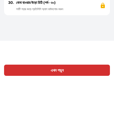
30.
নোনা হাওয়ায় উড়ো চিঠি (পর্ব- ৩০)
পর্বটি পড়ার জন্য প্রতিলিপি অ্যাপ ডাউনলোড করুন
এখন পড়ুন
হোম
শ্রেণী
লিখুন
প্রবন্ধ
সাইন ইন
|
|
© 2026 Nasadiya Tech. Pvt. Ltd.
আমাদের সম্পর্কে
আমাদের সাথে
|
|
|
কাজ করুন
গোপনীয়তা নীতি
পরিষেবার শর্ত
Vulnerability Disclosure
|
|
Policy
Hall of Fame
Trust Center