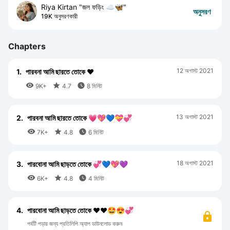
Riya Kirtan "জল ফড়িং ☁️🦋"
অনুসরণ
19K অনুসরণকারী
Chapters
12 অগাস্ট 2021
1.
পারবনা আমি ছারতে তোকে ❤️



9K+
4.7
8 মিনিট
13 অগাস্ট 2021
2.
পারবনা আমি ছারতে তোকে 💗💖💙💝💞



7K+
4.8
6 মিনিট
18 অগাস্ট 2021
3.
পারবোনা আমি ছাড়তে তোকে 💞💙💖💜



6K+
4.8
4 মিনিট
4.
পারবোনা আমি ছাড়তে তোকে ❤️❤️🤩😍💞
পর্বটি পড়ার জন্য প্রতিলিপি অ্যাপ ডাউনলোড করুন