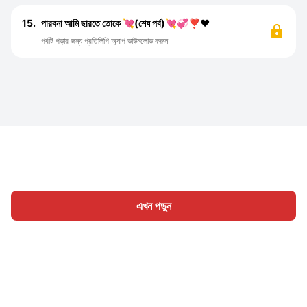
15.
পারবনা আমি ছারতে তোকে 💘(শেষ পর্ব)💘💞❣️❤️
পর্বটি পড়ার জন্য প্রতিলিপি অ্যাপ ডাউনলোড করুন
এখন পড়ুন
হোম
শ্রেণী
লিখুন
প্রবন্ধ
সাইন ইন
|
|
© 2026 Nasadiya Tech. Pvt. Ltd.
আমাদের সম্পর্কে
আমাদের সাথে
|
|
|
কাজ করুন
গোপনীয়তা নীতি
পরিষেবার শর্ত
Vulnerability Disclosure
|
|
Policy
Hall of Fame
Trust Center