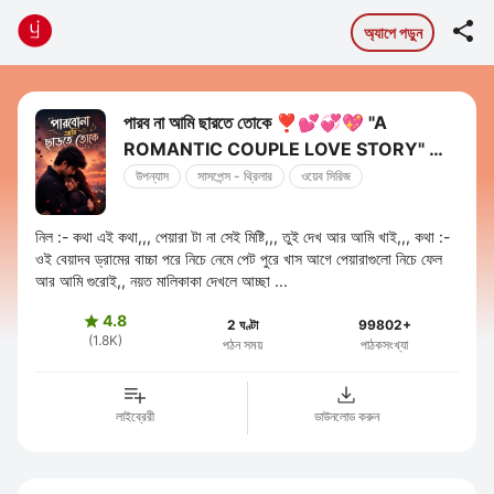

অ্যাপে পড়ুন
পারব না আমি ছারতে তোকে ❣️💕💞💖 "A
ROMANTIC COUPLE LOVE STORY" 😍
😘💛💜
উপন্যাস
সাসপেন্স - থ্রিলার
ওয়েব সিরিজ
নিল :- কথা এই কথা,,, পেয়ারা টা না সেই মিষ্টি,,, তুই দেখ আর আমি খাই,,, কথা :-
ওই বেয়াদব ড্রামের বাচ্চা পরে নিচে নেমে পেট পুরে খাস আগে পেয়ারাগুলো নিচে ফেল
আর আমি গুরোই,, নয়ত মালিকাকা দেখলে আচ্ছা ...
4.8

2 ঘণ্টা
99802+
(1.8K)
পঠন সময়
পাঠকসংখ্যা
লাইব্রেরী
ডাউনলোড করুন