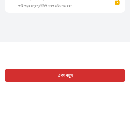
পর্বটি পড়ার জন্য প্রতিলিপি অ্যাপ ডাউনলোড করুন
এখন পড়ুন
হোম
শ্রেণী
লিখুন
প্রবন্ধ
সাইন ইন
|
|
© 2026 Nasadiya Tech. Pvt. Ltd.
আমাদের সম্পর্কে
আমাদের সাথে
|
|
|
কাজ করুন
গোপনীয়তা নীতি
পরিষেবার শর্ত
Vulnerability Disclosure
|
|
Policy
Hall of Fame
Trust Center