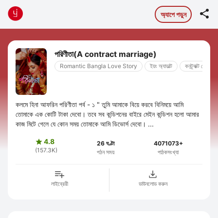

অ্যাপে পড়ুন
পরিণীতা(A contract marriage)
Romantic Bangla Love Story
ইয়ং অ্যাডাল্ট
কনট্র্যাক্ট পেপার ও
কলমে হিনা আফরিন পরিণীতা পর্ব - ১ " তুমি আমাকে বিয়ে করবে বিনিময়ে আমি
তোমাকে এক কোটি টাকা দেবো। তবে সব কন্ডিশনের বাইরে মেইন কন্ডিশন হলো আমার
কাজ মিটে গেলে যে কোন সময় তোমাকে আমি ডিভোর্স দেবো। ...
4.8

26 ঘণ্টা
4071073+
(157.3K)
পঠন সময়
পাঠকসংখ্যা
লাইব্রেরী
ডাউনলোড করুন