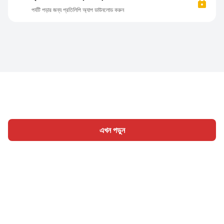
পর্বটি পড়ার জন্য প্রতিলিপি অ্যাপ ডাউনলোড করুন
এখন পড়ুন
হোম
শ্রেণী
লিখুন
প্রবন্ধ
সাইন ইন
|
|
© 2026 Nasadiya Tech. Pvt. Ltd.
আমাদের সম্পর্কে
আমাদের সাথে
|
|
|
কাজ করুন
গোপনীয়তা নীতি
পরিষেবার শর্ত
Vulnerability Disclosure
|
|
Policy
Hall of Fame
Trust Center