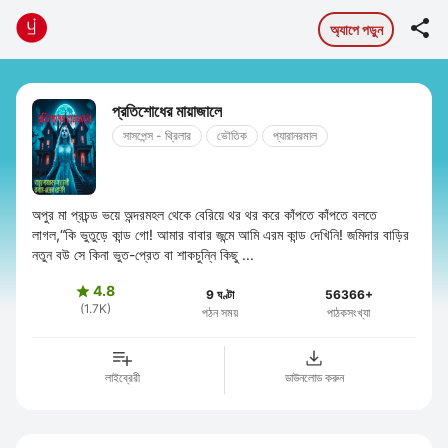

অ্যাপে পড়ুন
প্রতিশোধের মায়াজালে
সাসপেন্স - থ্রিলার
ভৌতিক
প্যারানরমাল
অপুর মা প্রচন্ড ভয়ে অন্দরমহল থেকে বেরিয়ে থর থর করে কাঁপতে কাঁপতে বলতে
লাগল,“কি ভুতুড়ে কান্ড গো! আমার বাবার জন্মে আমি এরম কান্ড দেখিনি! জমিদার বাড়ির
নতুন বউ সে কিনা ভুত-প্রেত বা শাকচুন্নি কিছু ...
4.8

9 ঘণ্টা
56366+
(1.7K)
পঠন সময়
পাঠকসংখ্যা
লাইব্রেরী
ডাউনলোড করুন