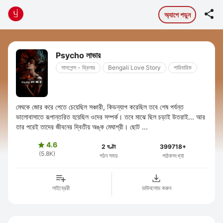

অ্যাপে পড়ুন
Psycho লাভার
সাসপেন্স - থ্রিলার
Bengali Love Story
পারিবারিক
মেঘকে জোর করে পেতে চেয়েছিল সঞ্চারী, কিডন্যাপ করেছিল তবে শেষ পর্যন্ত
ভালোবাসাতে রূপান্তরিত হয়েছিল ওদের সম্পর্ক। তবে মাঝে ছিল চড়াই উতরাই... আর
তার পরেই তাদের জীবনের দ্বিতীয় অঙ্ক মেঘাশ্রী। ছোট ...
4.6

2 ঘণ্টা
399718+
(5.8K)
পঠন সময়
পাঠকসংখ্যা
লাইব্রেরী
ডাউনলোড করুন