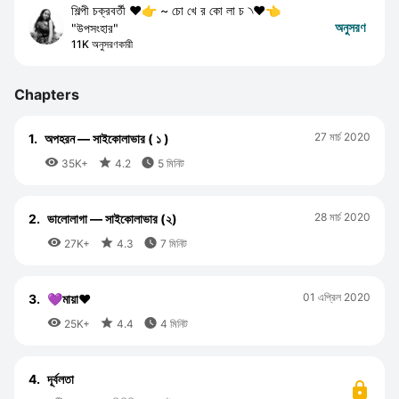
শিল্পী চক্রবর্তী ❤️👉 ~ চো খে র কো লা চ ৲❤️👈
অনুসরণ
"উপসংহার"
11K অনুসরণকারী
Chapters
27 মার্চ 2020
1.
অপহরন — সাইকোলাভার ( ১ )



35K+
4.2
5 মিনিট
28 মার্চ 2020
2.
ভালোলাগা — সাইকোলাভার (২)



27K+
4.3
7 মিনিট
01 এপ্রিল 2020
3.
💜মায়া❤️



25K+
4.4
4 মিনিট
4.
দূর্বলতা