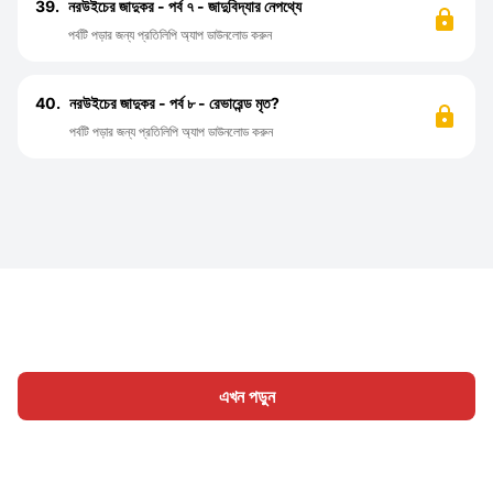
39.
নরউইচের জাদুকর - পর্ব ৭ - জাদুবিদ্যার নেপথ্যে
পর্বটি পড়ার জন্য প্রতিলিপি অ্যাপ ডাউনলোড করুন
40.
নরউইচের জাদুকর - পর্ব ৮ - রেভারেন্ড মৃত?
পর্বটি পড়ার জন্য প্রতিলিপি অ্যাপ ডাউনলোড করুন
এখন পড়ুন
হোম
শ্রেণী
লিখুন
প্রবন্ধ
সাইন ইন
|
|
© 2026 Nasadiya Tech. Pvt. Ltd.
আমাদের সম্পর্কে
আমাদের সাথে