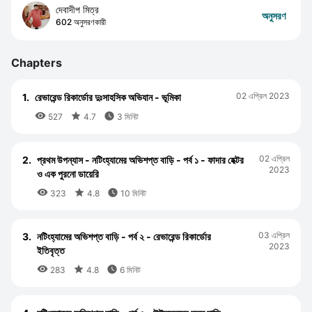
দেবাদীপ মিত্র
অনুসরণ
602 অনুসরণকারী
Chapters
02 এপ্রিল 2023
1.
রেভারেন্ড রিকার্ডোর দুঃসাহসিক অভিযান - ভূমিকা



527
4.7
3 মিনিট
02 এপ্রিল
2.
প্রথম উপন্যাস - নটিংহ্যামের অভিশপ্ত বাড়ি - পর্ব ১ - ফাদার হেক্টর
2023
ও এক পুরনো ডায়েরি



323
4.8
10 মিনিট
03 এপ্রিল
3.
নটিংহ্যামের অভিশপ্ত বাড়ি - পর্ব ২ - রেভারেন্ড রিকার্ডোর
2023
ইতিবৃত্ত



283
4.8
6 মিনিট