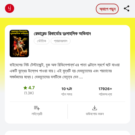

অ্যাপে পড়ুন
রেভারেন্ড রিকার্ডোর দুঃসাহসিক অভিযান
ভৌতিক
প্যারানরমাল
বাইবেলের নিউ টেস্টামেন্টে, বুক অফ রিভিলেশান্‌স’এর পাতা ওল্টালে স্বর্গে ঘটে যাওয়া
একটি যুদ্ধের উল্লেখ পাওয়া যায়। এই যুদ্ধটি হয় দেবদূতেদের এবং শয়তানের
সমর্থকদের মধ্যে। দেবদূতেদের দলটিকে নেতৃত্ব দেন ...
4.7

10 ঘণ্টা
17926+
(1.3K)
পঠন সময়
পাঠকসংখ্যা
লাইব্রেরী
ডাউনলোড করুন