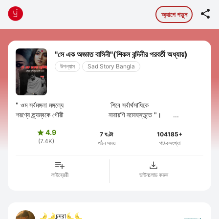

অ্যাপে পড়ুন
"সে এক অজ্ঞাত বাসিনী"(শিকল বন্দিনীর পরবর্তী অধ্যায়)
উপন্যাস
Sad Story Bangla
" ওম সর্বমঙ্গলা মঙ্গল্যে শিবে সর্বার্থসাধিকে
শরণ্যে ত্র্যম্বকে গৌরী নারায়ণি নমোহস্তুতে "। ...
4.9

7 ঘণ্টা
104185+
(7.4K)
পঠন সময়
পাঠকসংখ্যা
লাইব্রেরী
ডাউনলোড করুন
🌛🌛চন্দ্রা🌜🌜