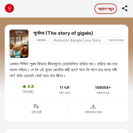

অ্যাপে পড়ুন
সূর্যোদয় (The story of gigalo)
সামাজিক
Romantic Bangla Love Story
প্রাপ্তমনস্কদের জন্
একজন শিক্ষিত পুরুষ কিভাবে জীবনযুদ্ধে চোরাবালিতে হারিয়ে যায়। হারিয়ে যায় তার
আসল পরিচয়। সে কি এই যুদ্ধে কোনদিন জয়ী হবে? পাবে কি পাশে তার মনের সঙ্গী
কে? নাকি এভাবেই কেটে যাবে তার জীবন।
4.8

11 ঘণ্টা
188058+
(19.5K)
পঠন সময়
পাঠকসংখ্যা
লাইব্রেরী
ডাউনলোড করুন