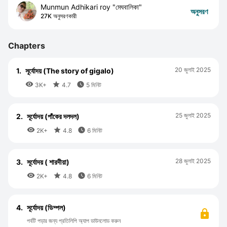
Munmun Adhikari roy "মেঘবালিকা"
অনুসরণ
27K অনুসরণকারী
Chapters
20 জুলাই 2025
1.
সূর্যোদয় (The story of gigalo)



3K+
4.7
5 মিনিট
25 জুলাই 2025
2.
সূর্যোদয় (পাঁকের দলদল)



2K+
4.8
6 মিনিট
28 জুলাই 2025
3.
সূর্যোদয় ( শারদীয়া)



2K+
4.8
6 মিনিট
4.
সূর্যোদয় (ডিম্পল)
পর্বটি পড়ার জন্য প্রতিলিপি অ্যাপ ডাউনলোড করুন