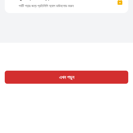
পর্বটি পড়ার জন্য প্রতিলিপি অ্যাপ ডাউনলোড করুন
এখন পড়ুন
হোম
শ্রেণী
লিখুন
প্রবন্ধ
সাইন ইন
|
|
© 2026 Nasadiya Tech. Pvt. Ltd.
আমাদের সম্পর্কে
আমাদের সাথে
|
|
|
কাজ করুন
গোপনীয়তা নীতি
পরিষেবার শর্ত
Vulnerability Disclosure
|
|
Policy
Hall of Fame
Trust Center