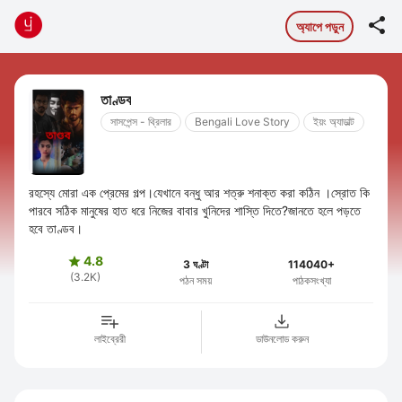

অ্যাপে পড়ুন
তাণ্ডব
সাসপেন্স - থ্রিলার
Bengali Love Story
ইয়ং অ্যাডাল্ট
রহস্যে মোরা এক প্রেমের গল্প।যেখানে বন্ধু আর শত্রু শনাক্ত করা কঠিন ।স্রোত কি
পারবে সঠিক মানুষের হাত ধরে নিজের বাবার খুনিদের শাস্তি দিতে?জানতে হলে পড়তে
হবে তাণ্ডব।
4.8

3 ঘণ্টা
114040+
(3.2K)
পঠন সময়
পাঠকসংখ্যা
লাইব্রেরী
ডাউনলোড করুন