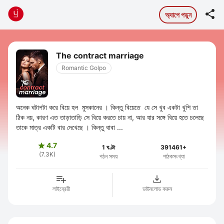

অ্যাপে পড়ুন
The contract marriage
Romantic Golpo
অনেক ঘটাপটা করে বিয়ে হল মুসকানের । কিন্তু বিয়েতে যে সে খুব একটা খুশি তা
ঠিক নয়, কারণ এত তাড়াতাড়ি সে বিয়ে করতে চায় না, আর যার সঙ্গে বিয়ে হতে চলেছে
তাকে মাত্র একটি বার দেখেছে । কিন্তু বাবা ...
4.7

1 ঘণ্টা
391461+
(7.3K)
পঠন সময়
পাঠকসংখ্যা
লাইব্রেরী
ডাউনলোড করুন