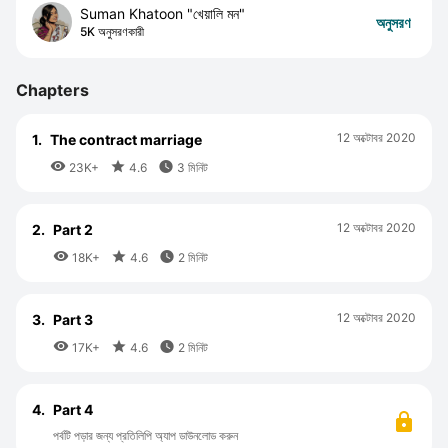
Suman Khatoon "খেয়ালি মন"
অনুসরণ
5K অনুসরণকারী
Chapters
12 অক্টোবর 2020
1.
The contract marriage



23K+
4.6
3 মিনিট
12 অক্টোবর 2020
2.
Part 2



18K+
4.6
2 মিনিট
12 অক্টোবর 2020
3.
Part 3



17K+
4.6
2 মিনিট
4.
Part 4
পর্বটি পড়ার জন্য প্রতিলিপি অ্যাপ ডাউনলোড করুন