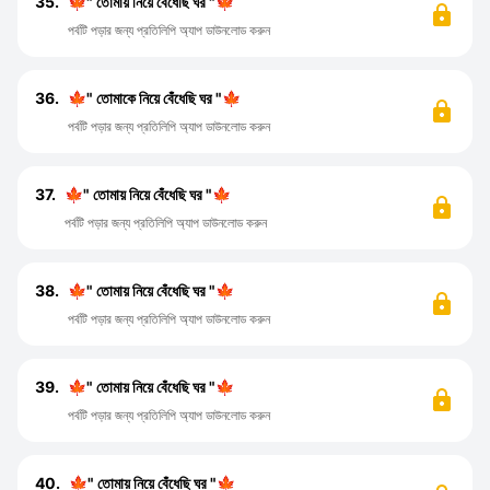
35.
🍁" তোমায় নিয়ে বেঁধেছি ঘর "🍁
পর্বটি পড়ার জন্য প্রতিলিপি অ্যাপ ডাউনলোড করুন
36.
🍁" তোমাকে নিয়ে বেঁধেছি ঘর "🍁
পর্বটি পড়ার জন্য প্রতিলিপি অ্যাপ ডাউনলোড করুন
37.
🍁" তোমায় নিয়ে বেঁধেছি ঘর "🍁
পর্বটি পড়ার জন্য প্রতিলিপি অ্যাপ ডাউনলোড করুন
38.
🍁" তোমায় নিয়ে বেঁধেছি ঘর "🍁
পর্বটি পড়ার জন্য প্রতিলিপি অ্যাপ ডাউনলোড করুন
39.
🍁" তোমায় নিয়ে বেঁধেছি ঘর "🍁
পর্বটি পড়ার জন্য প্রতিলিপি অ্যাপ ডাউনলোড করুন
40.
🍁" তোমায় নিয়ে বেঁধেছি ঘর "🍁