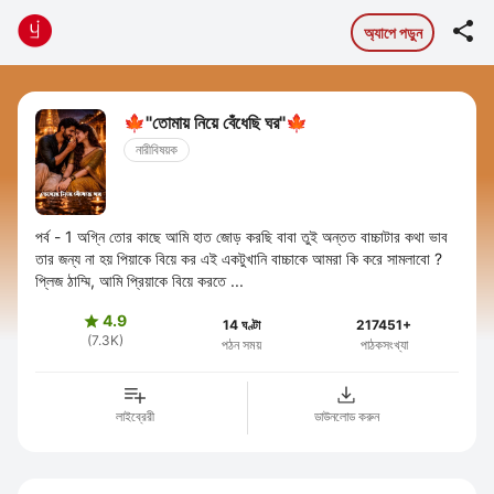

অ্যাপে পড়ুন
🍁"তোমায় নিয়ে বেঁধেছি ঘর"🍁
নারীবিষয়ক
পর্ব - 1 অগ্নি তোর কাছে আমি হাত জোড় করছি বাবা তুই অন্তত বাচ্চাটার কথা ভাব
তার জন্য না হয় পিয়াকে বিয়ে কর এই একটুখানি বাচ্চাকে আমরা কি করে সামলাবো ?
প্লিজ ঠাম্মি, আমি প্রিয়াকে বিয়ে করতে ...
4.9

14 ঘণ্টা
217451+
(7.3K)
পঠন সময়
পাঠকসংখ্যা
লাইব্রেরী
ডাউনলোড করুন