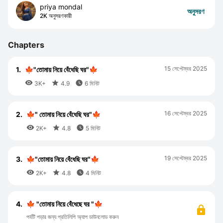
priya mondal
অনুসরণ
2K অনুসরণকারী
Chapters
15 সেপ্টেম্বর 2025
1.
🍁"তোমায় নিয়ে বেঁধেছি ঘর"🍁



3K+
4.9
6 মিনিট
16 সেপ্টেম্বর 2025
2.
🍁" তোমায় নিয়ে বেঁধেছি ঘর"🍁



2K+
4.8
5 মিনিট
19 সেপ্টেম্বর 2025
3.
🍁"তোমায় নিয়ে বেঁধেছি ঘর"🍁



2K+
4.8
4 মিনিট
4.
🍁 "তোমায় নিয়ে বেঁধেছে ঘর "🍁
পর্বটি পড়ার জন্য প্রতিলিপি অ্যাপ ডাউনলোড করুন