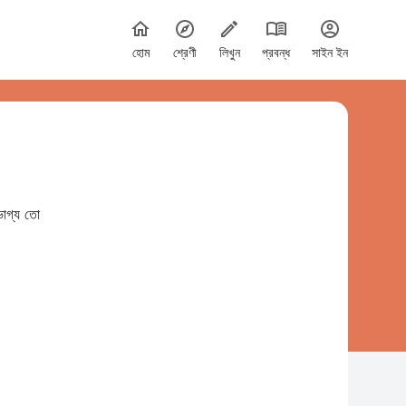
হোম
শ্রেণী
লিখুন
প্রবন্ধ
সাইন ইন
ভাগ্য তো