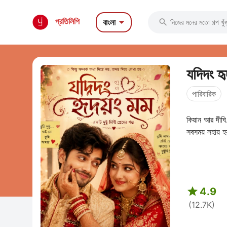

প্রতিলিপি
বাংলা

যদিদং হ
পারিবারিক
কিয়ান আর দীঘি
সবসময় সহায় 

4.9
(12.7K)