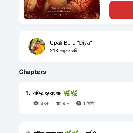
Upali Bera "Diya"
21K অনুসরণকারী
Chapters
1.
যদিদং হৃদয়ং মম 🌿🌿



4K+
4.9
1 মিনিট