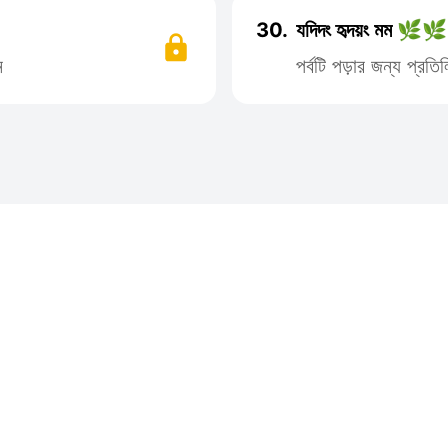
30.
যদিদং হৃদয়ং মম 🌿🌿
ন
পর্বটি পড়ার জন্য প্র