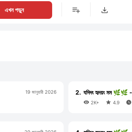
এখন পড়ুন
19 জানুয়ারী 2026
2.
যদিদং হৃদয়ং মম 🌿🌿 --



2K+
4.9