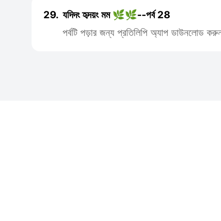
29.
যদিদং হৃদয়ং মম 🌿🌿--পর্ব 28
পর্বটি পড়ার জন্য প্রতিলিপি অ্যাপ ডাউনলোড করু