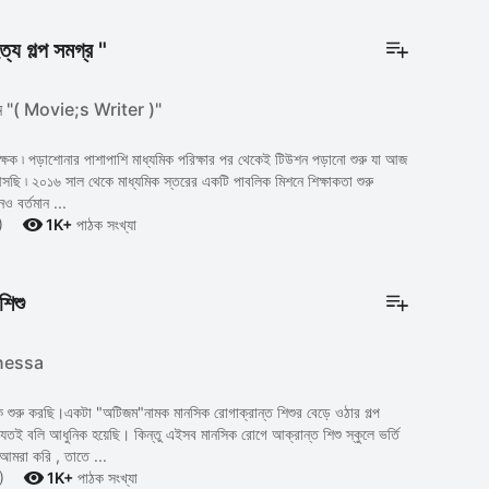
ত্য গল্প সমগ্র "
ম "( Movie;s Writer )"
ষক ৷ পড়াশোনার পাশাপাশি মাধ্যমিক পরিক্ষার পর থেকেই টিউশন পড়ানো শুরু যা আজ
আসছি ৷ ২০১৬ সাল থেকে মাধ্যমিক স্তরের একটি পাবলিক মিশনে শিক্ষাকতা শুরু
নও বর্তমান ...

)
1K+
পাঠক সংখ্যা
শিশু
nessa
ক শুরু করছি।একটা "অটিজম"নামক মানসিক রোগাক্রান্ত শিশুর বেড়ে ওঠার গল্প
ই বলি আধুনিক হয়েছি। কিন্তু এইসব মানসিক রোগে আক্রান্ত শিশু স্কুলে ভর্তি
আমরা করি , তাতে ...

)
1K+
পাঠক সংখ্যা