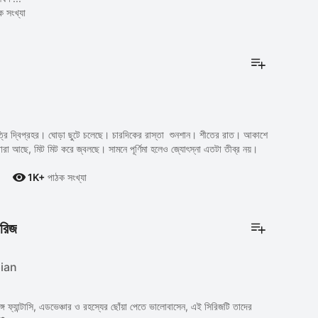
ক সংখ্যা
ি দ্বিপ্রহর। ঘোড়া ছুটে চলেছে। চারদিকের রাস্তা শুনশান। শীতের রাত। আকাশে
রারা আছে, মিট মিট করে জ্বলছে। সামনে পূর্ণিমা হলেও জ্যোৎস্না এতটা তীব্র নয়।

1K+
পাঠক সংখ্যা
সিরিজ
ian
ঙ্গে ফ্যান্টাসি, এডভেঞ্চার ও রহস্যের ছোঁয়া পেতে ভালোবাসেন, এই সিরিজটি তাদের