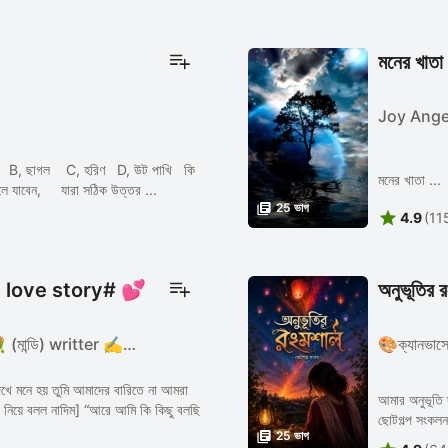
মনের খাতা
Joy Ang
মনের খাতা ...
হতে পরে উত্তর টা 🤔🤔🤔🤔 উত্তর কিন্তু বলে যাবেন, যারা সঠিক উত্তর ...

25 ভাগ

4.9
(11
e love story# 💕
অনুভূতির 
 (মান্ডি) writter ✍️📖
🎨ক্যানভাস
ে মনে হয় তুমি আমাদের বারিতে না আমরা
আমার অনুভূতি দ
 নিয়ে বলল নাদিম] “আরে আমি কি কিছু বলছি
ছোটগল্প সংকলন

25 ভাগ