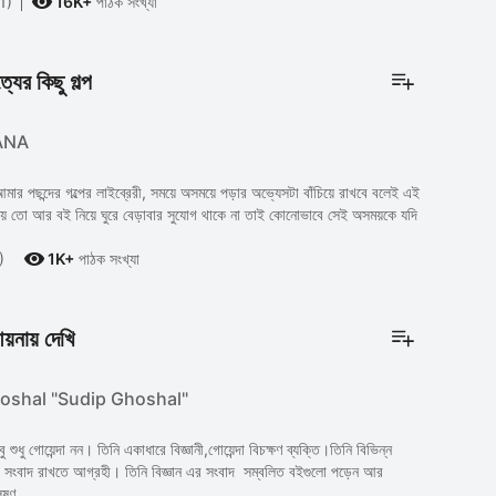

1)
16K+
পাঠক সংখ্যা
্যের কিছু গল্প
ANA
র পছন্দের গল্পের লাইব্রেরী, সময়ে অসময়ে পড়ার অভ্যেসটা বাঁচিয়ে রাখবে বলেই এই
সময় তো আর বই নিয়ে ঘুরে বেড়াবার সুযোগ থাকে না তাই কোনোভাবে সেই অসময়কে যদি

)
1K+
পাঠক সংখ্যা
আয়নায় দেখি
oshal "Sudip Ghoshal"
াবু শুধু গোয়েন্দা নন। তিনি একাধারে বিজ্ঞানী,গোয়েন্দা বিচক্ষণ ব্যক্তি।তিনি বিভিন্ন
সংবাদ রাখতে আগ্রহী। তিনি বিজ্ঞান এর সংবাদ সম্বলিত বইগুলো পড়েন আর
ষণ ...