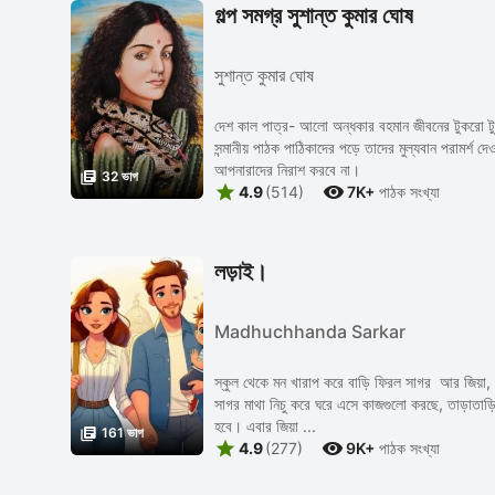
গল্প সমগ্র সুশান্ত কুমার ঘোষ
সুশান্ত কুমার ঘোষ
দেশ কাল পাত্র- আলো অন্ধকার বহমান জীবনের টুকরো ট
সন্মানীয় পাঠক পাঠিকাদের পড়ে তাদের মুল্যবান পরামর্শ 
আপনারাদের নিরাশ করবে না।

32 ভাগ


4.9
(514)
7K+
পাঠক সংখ্যা
লড়াই।
Madhuchhanda Sarkar
স্কুল থেকে মন খারাপ করে বাড়ি ফিরল সাগর আর জিয়া,
সাগর মাথা নিচু করে ঘরে এসে কাজগুলো করছে, তাড়াতাড়ি 
হবে। এবার জিয়া ...

161 ভাগ


4.9
(277)
9K+
পাঠক সংখ্যা