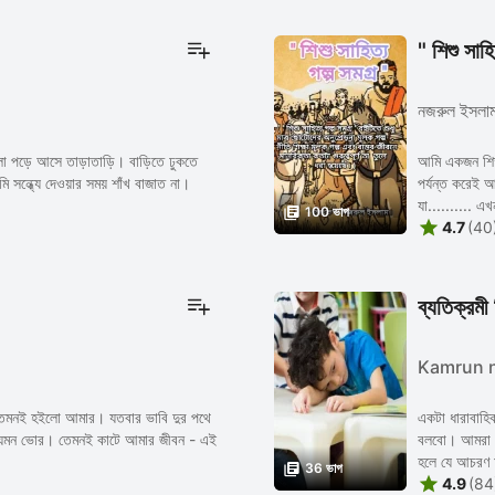
" শিশু সাহি
নজরুল ইসলা
বেলা পড়ে আসে তাড়াতাড়ি। বাড়িতে ঢুকতে
আমি একজন শিক্
মি সন্ধ্যে দেওয়ার সময় শাঁখ বাজাত না।
পর্যন্ত করেই 
যা.......... এখ

100 ভাগ

4.7
(40
ব্যতিক্রমী 
Kamrun 
, তেমনই হইলো আমার। যতবার ভাবি দুর পথে
একটা ধারাবাহি
 যেমন ভোর। তেমনই কাটে আমার জীবন - এই
বলবো। আমরা যত
হলে যে আচরণ 

36 ভাগ

4.9
(84