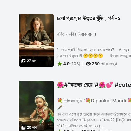
চলো প্রশ্নের উত্তর খুঁজি , পর্ব -১
কবিতার কবি ( দিপাক পাল )
1. কোন প্রাণী সিংহকেও হত্যা করতে পারে? A, ময়ূর B, ছাগল C, হরিণ D, উট পাখি কি

27 ভাগ


4.9
(106)
269
পাঠক সংখ্যা
🌺#"কাজের মেয়ে"#🌺💕 #cut
💐দিপঙ্কর মান্ডি "💐Dipankar Mandi 💐
🖋️"
এই মেয়ে এতো attitude কাকে দেখাইতেছ?তোমাকে দেখ
তোমাদের বারিতে থাকি।এতো ভাব কিসের?? [কিছুটা রাগ
নাকি?চা চাইছেন পেলেই তো হয়। ...

20 ভাগ