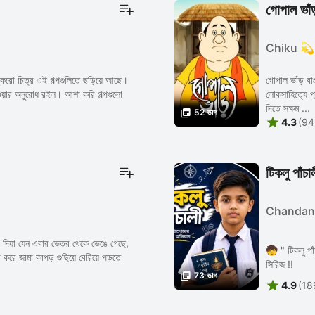
গোপাল ভা
Chiku 
ুকরো চিত্র এই গল্পগুলিতে ছড়িয়ে আছে।
গোপাল ভাঁড় বা
দেওয়ার অনুরোধ রইল। আশা করি গল্পগুলো
লোকসাহিত্যে প্
দিতে সক্ষম ...

52 ভাগ

4.3
(94
টিকলু পাঁচা
Chandan
 দিয়া যেন এবার ভেতর থেকে ভেঙে গেছে,
🧒 " টিকলু পাঁ
করে জামা কাপড় গুছিয়ে বেরিয়ে পড়তে
সিরিজ !!

73 ভাগ

4.9
(18