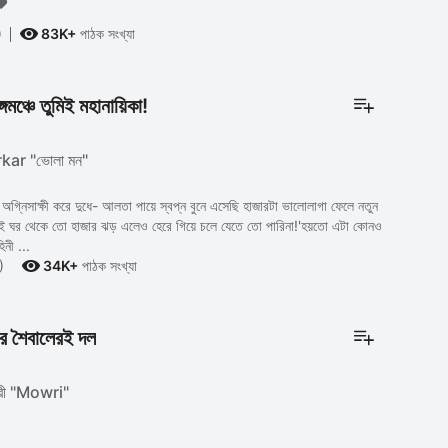
❤❤

)
83K+
পাঠক সংখ্যা
্গমঞ্চে তুমিই মহানায়িকা!
kar "ভোলা মন"
অগ্নিসাক্ষী করে দুধে- আলতা পায়ে স্বপ্ন বুনে এসেছি হাজারটা ভালোলাগা ফেলে নতুন
েই ঘর থেকে তো হাজার ঝড় এলেও হেরে গিয়ে চলে যেতে তো পারিনা!'হয়তো এটা কোনও
িনী ...

)
34K+
পাঠক সংখ্যা
োর শৈবালেরই দল
ী "Mowri"