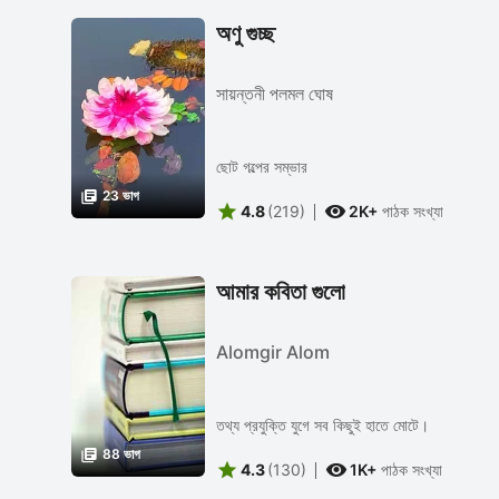
অণু গুচ্ছ
সায়ন্তনী পলমল ঘোষ
ছোট গল্পের সম্ভার

23 ভাগ


4.8
(219)
2K+
পাঠক সংখ্যা
আমার কবিতা গুলো
Alomgir Alom
তথ্য প্রযুক্তি যুগে সব কিছুই হাতে মোটে।

88 ভাগ


4.3
(130)
1K+
পাঠক সংখ্যা