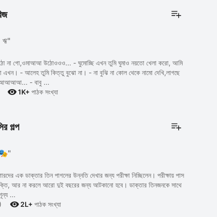
রিজ
ই, ঋ"
 না গো,ওমাআআ উঠোওওও... - ঘুমোচ্ছি এখন তুমি ঘুমাও নয়তো খেলা করো, আমি
মাবো এখন। - আলেহ তুমি কিত্তু বুঝো না। - না বুঝি না কোল থেকে নামো দেখি,লাগছে
আআআ... - বাবু ...

1K+
পাঠক সংখ্যা
ির গল্প
"🎭"
রদের এক ডাক্তার তিন পাগলের উন্নতি দেখার জন্য পরীক্ষা নিচ্ছিলেন। পরীক্ষায় পাস
ুক্তি, আর না করলে আরো দুই বছরের জন্য আটকানো হবে। ডাক্তার তিনজনকে সাথে
ন্য ...

)
2L+
পাঠক সংখ্যা