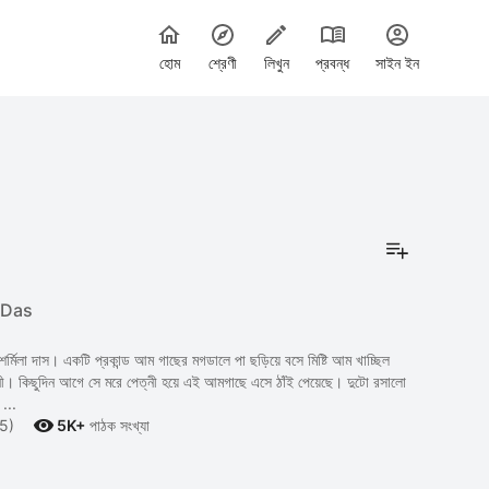
হোম
শ্রেণী
লিখুন
প্রবন্ধ
সাইন ইন
 Das
 মগডালে পা ছড়িয়ে বসে মিষ্টি আম খাচ্ছিল
নী। কিছুদিন আগে সে মরে পেত্নী হয়ে এই আমগাছে এসে ঠাঁই পেয়েছে। দুটো রসালো
...

5)
5K+
পাঠক সংখ্যা