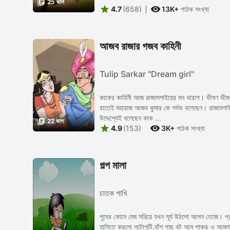

25 ভাগ


4.7
(658)
13K+
পাঠক সংখ্যা
আজব রাজার গজব কাহিনী
Tulip Sarkar "Dream girl"
কাকের কাহিনী আজ রাজামশাইয়ের মন খারাপ। ভীষণ ভীষণ
রাতেই মহারাজ আজব কুমার কে গর্দভ বলেছেন। রাজামশা
উদ্দেশ্যেই বলেছেন কাক ...

22 ভাগ


4.9
(153)
3K+
পাঠক সংখ্যা
গল্প মালা
চাতক পাখি
পুবের কোনে মেঘ সরিয়ে যখন সূর্য উঠলো আপন তেজে। প
হাসিতে করলো লুটোপুটি,বাঁশ গাছ বট আম পাকুড় ও আমল