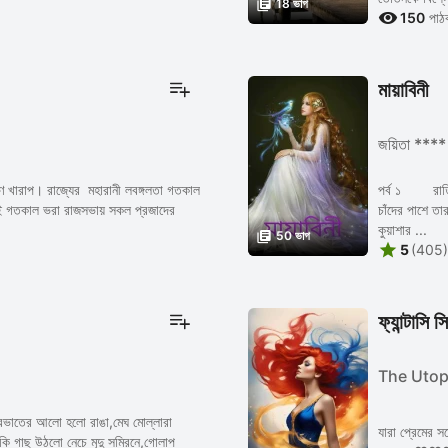

18 ভাগ

150
পাঠ
মায়াবিনী
জয়িতা ****
 খারাপ। রাজ্যের মহারানী লবঙ্গলতা গতকাল
পর্ব ১ রাত্র
ই গতকাল ভরা রাজসভায় সকল প্রজাদের
চাঁদের পাশে তা
কুয়াশার ...

50 ভাগ

5
(405)
ফ্যান্টাসি 
The Utop
্রভাতের আলো হলো রাঙা,মেঘ মোল্লারা
যারা প্রেমের স
কি গাছ উঠলো নেচে মৃদু সমিরনে,গোলাপ