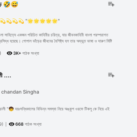
ঁড় 🤣😅
💫💫💫💫 "🌟🌟🌟🌟🌟"
ংলা সাহিত্যে একজন পরিচিত কাহিনীর চরিত্র, যার জীবনকাহিনী বাংলা পরম্পরাগত
রসিদ্ধ হয়েছে। গোপাল ভাঁড়ের জীবনের বৈশিষ্ট্য হল তার অদ্ভুত ভাষা ও দারুণ মিষ্টি

)
3K+
পাঠক সংখ্যা
লী ....
 chandan Singha
চালী "🧒 বয়ঃসন্ধিকালের বিভিন্ন সমস্যা নিয়ে অঙ্কুশ ওরফে টিকলু কে নিয়ে এই

9)
668
পাঠক সংখ্যা