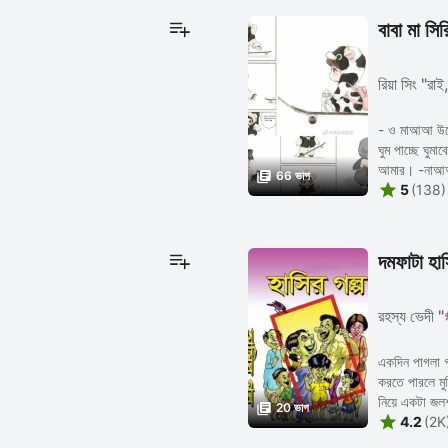
বাবা মা সি
রিয়া সিং "রা
- ও মাআআ উঠো
ঘুম পাচ্ছে ঘু
আমার। -নাআআ

66 ভাগ

5
(138)
দমফাটা হাস
রহস্য ভেদী 
একদিন পাগলা গা
করতে পারলে ম
নিয়ে একটা জলশূ

20 ভাগ

4.2
(2K