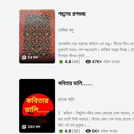
পছন্দের গল্পগুচ্ছ
দেবিকা বসু
অনেকদিন পরে গ্রামের বাড়িতে এল রঞ্জু। শীতের দিনে 
ঢুকতেই শুনতে পেল শঙ্খধ্বনি। কাকিমা সন্ধ্যে দিচ্ছে। ঠা
তিনবার শাঁখের মুখটা ...

54 ভাগ


4.8
(4K)
47K+
পাঠক সংখ্যা
কবিতার ডালি......
চাতক পাখি
1. কবিতা - পিছুটান নদীর যেমন মোহনায় মেশা স্বভাব
ধায় ততই ফিরি বারবার। দিনের যেমন শেষ আছে রাতের
বাঁচা এই ভয় মৃত্যুর। ...

380 ভাগ


4.9
(3K)
6K+
পাঠক সংখ্যা