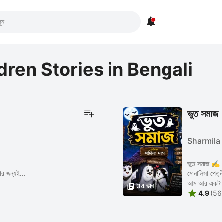

dren Stories in Bengali
ভুত সমাজ
Sharmila
ভুত সমাজ ✍️ শর্মিলা দাস। একটি প্রকান্ড আম গাছের
র জন্যই...
মোনালিসা পেত্
আম আর একটা 

34 ভাগ

4.9
(56