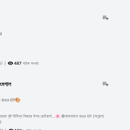
el

5)
487
পাঠক সংখ্যা
রংমশাল
ে রঙের ছটা🎨
্বারা সৃষ্ট বিভিন্ন বিষয়ের উপর ছোটগল্প!...🌸 ©ক্যানভাসে রঙের ছটা (অণুগল্প/
)