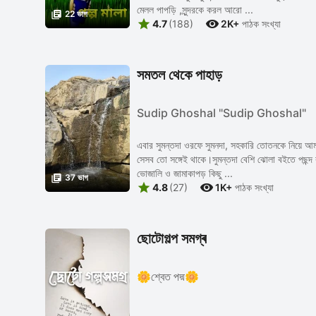
মেলল পাপড়ি ,সুন্দরকে করল আরো ...

22 ভাগ


4.7
(188)
2K+
পাঠক সংখ্যা
সমতল থেকে পাহাড়
Sudip Ghoshal "Sudip Ghoshal"
এবার সুমন্তদা ওরফে সুমনদা, সহকারি তোতনকে নিয়ে আম
সেসব তো সঙ্গেই থাকে।সুমন্তদা বেশি ঝোলা বইতে পছন্দ 
ভোজালি ও জামাকাপড় কিছু ...

37 ভাগ


4.8
(27)
1K+
পাঠক সংখ্যা
ছোটোগল্প সমগ্ৰ
🌼শ্বেত পদ্ম🌼