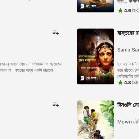
জন্য... ❤

45 ভাগ

4.6
(1K
বাস্তবের রঙ
Samir Sar
াজনের জঙ্গলে গেলেন। সাজসজ্জা যা প্রয়োজন
'যে ঘরে একদিন 
করেন না। ব্যাগের মধ্যে একটা ধারালো
করে বাঁচতে! স
সেলিব্রেটির কাহ

20 ভাগ

4.8
(3K
দিনগুলি ম
Mowri মৌর