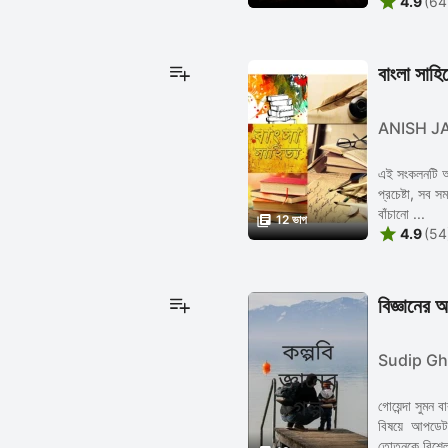

4.9
(64
বাংলা সাহিত
ANISH J
এই সংকলনটি আমা
প্রচেষ্টা, সব 
বাঁচানো ...

12 ভাগ

4.9
(54
বিজ্ঞানের 
Sudip Gh
গোয়েন্দা সুমন ব
বিষয়ে আপডেট 
তোতনকে বিশ্লে