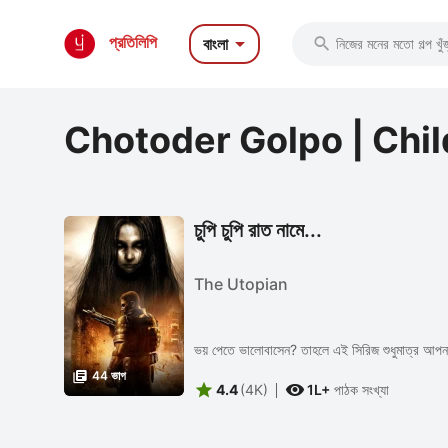

প্রতিলিপি
বাংলা

Chotoder Golpo | Chil
চুপি চুপি রাত নামে...
The Utopian
ভয় পেতে ভালোবাসেন? তাহলে এই সিরিজ শুধুমাত্র আপনা

44 ভাগ


4.4
(4K)
1L+
পাঠক সংখ্যা