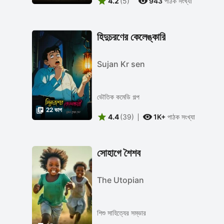


4.2
(5)
943
পাঠক সংখ্যা
হিদুচরণের কেলেঙ্কারি
Sujan Kr sen
ভৌতিক কমেডি গল্প

22 ভাগ


4.4
(39)
1K+
পাঠক সংখ্যা
সোহাগে শৈশব
The Utopian
শিশু সাহিত্যের সম্ভার