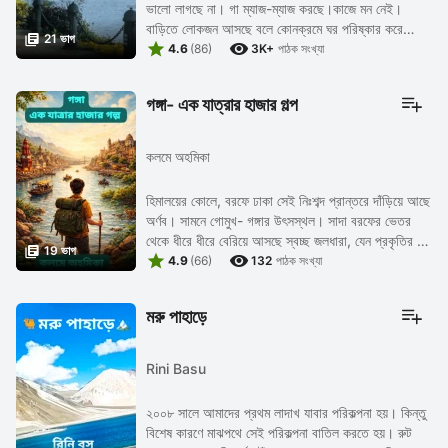
ভালো লাগছে না। গা ম্যাজ-ম্যাজ করছে।কাজে মন নেই।
বাড়িতে লোকজন আসছে বলে কোনক্রমে ঘর পরিষ্কার করে

21 ভাগ


পূজোর পর্ব সেরে রান্না ঘরে ঢুকেছেন।প্রীতিলতা ...
4.6
(86)
3K+
পাঠক সংখ্যা
গঙ্গা- এক যাত্রার হাজার গল্প
কলমে অহমিকা
হিমালয়ের কোলে, বরফে ঢাকা সেই নিঃশব্দ প্রান্তরে দাঁড়িয়ে আছে
অর্ণব। সামনে গোমুখ- গঙ্গার উৎসস্থল। সাদা বরফের ভেতর
থেকে ধীরে ধীরে বেরিয়ে আসছে স্বচ্ছ জলধারা, যেন প্রকৃতির বুক

19 ভাগ


চিরে জন্ম নিচ্ছে এক ...
4.9
(66)
132
পাঠক সংখ্যা
মরু পাহাড়ে
Rini Basu
২০০৮ সালে আমাদের প্রথম লাদাখ যাবার পরিকল্পনা হয়। কিন্তু
বিশেষ কারণে মাঝপথে সেই পরিকল্পনা বাতিল করতে হয়। রুট