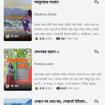
মহাকুম্ভের সন্ধানে
Shubhra Dutta
মাথার মধ্যে উঁকি দিয়ে যাচ্ছে মৌবনি আর ঋষি। সেদিন মনে হয়
দেখলাম ওদের আরএসি'র টিকিট নিয়ে ট্রেনে উঠে সাইড লোয়ার
বার্থ শেয়ার করতে..সহযাত্রী ছিলাম আমিও। ভাবছিলাম, এরকম

25 ভাগ


কি হয়? তবে, বেশ মজা...
4.9
(435)
2K+
পাঠক সংখ্যা
কেওনঝড় ভ্রমণ-১
Pratima Aich
কেওনঝড় ভ্রমণ প্রতিমা আইচ তাডোবা ভ্রমণের পর কেটে গেছে
বেশ কয়েকটা মাস। বাঘের দর্শনের পর আর কোন কিছুর মুখ দেখা
হয় নি। না পাহাড়, না সমুদ্র, না বন জঙ্গলের। তীব্র গরমের

26 ভাগ


হাঁসফাঁস থেকে মুক্ত দেহ ...
4.9
(340)
842
পাঠক সংখ্যা
যেখানে পথ থেমে যায়, সেখানেই ইতিহাস