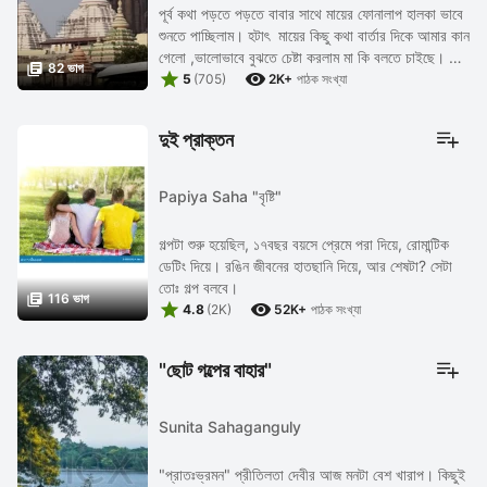
পূর্ব কথা পড়তে পড়তে বাবার সাথে মায়ের ফোনালাপ হালকা ভাবে
শুনতে পাচ্ছিলাম। হটাৎ মায়ের কিছু কথা বার্তার দিকে আমার কান
গেলো ,ভালোভাবে বুঝতে চেষ্টা করলাম মা কি বলতে চাইছে। মা

82 ভাগ


বলছিলেন , " এই তো ...
5
(705)
2K+
পাঠক সংখ্যা
দুই প্রাক্তন
Papiya Saha "বৃষ্টি"
গল্পটা শুরু হয়েছিল, ১৭বছর বয়সে প্রেমে পরা দিয়ে, রোমান্টিক
ডেটিং দিয়ে। রঙিন জীবনের হাতছানি দিয়ে, আর শেষটা? সেটা
তোঃ গল্প বলবে।

116 ভাগ


4.8
(2K)
52K+
পাঠক সংখ্যা
"ছোট গল্পের বাহার"
Sunita Sahaganguly
"প্রাতঃভ্রমন" প্রীতিলতা দেবীর আজ মনটা বেশ খারাপ। কিছুই