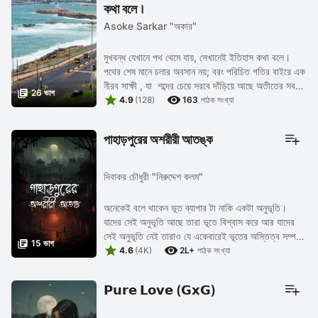
কথা বলে।
Asoke Sarkar "অকার"
মুখবন্ধ যেখানে পথ থেমে যায়, সেখানেই ইতিহাস কথা বলে।
পথের শেষ মানে চলার অবসান নয়; বরং পরিচিত গতির বাইরে এক
নীরব সাক্ষী , যা শব্দের চেয়ে সরবে দাঁড়িয়ে আছে অতীতের সব

26 ভাগ


কাহিনী নিয়ে । মানুষ যখন ...
4.9
(128)
163
পাঠক সংখ্যা
পাহাড়পুরের অশরীরী আতঙ্ক
দিবাকর চৌধুরী "নিরুদ্দেশ কলম"
অনেকেই বলে থাকেন ভূত ব্যাপার টা নাকি একটা অনুভূতি।
যাদের সেই অনুভূতি আছে তারা ভূতে বিশ্বাস করে আর যাদের
সেই অনুভূতি নেই তারাও যে একেবারেই ভূতের অস্তিত্ব সম্পর্কে

15 ভাগ


সন্দিহান একথাও জোর দিয়ে বলা যায়না।...
4.6
(4K)
2L+
পাঠক সংখ্যা
𝗣𝘂𝗿𝗲 𝗟𝗼𝘃𝗲 (𝗚𝘅𝗚)