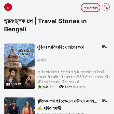
অ্যাপে পড়ুন
ভ্রমণমূলক গল্প | Travel Stories in
Bengali
মুক্তির প্রতিধ্বনি : নেপালের পথে
দেবলীনা
স্বামীর ভালোবাসার স্নিগ্ধতা ও ঘৃণার প্রখরতা যখন উভয়ই
একত্রে মিশে স্ত্রীর শরীর মনকে আষ্টেপিষ্টে বেঁধে রাখে তখন সেই
স্ত্রীর মানসিক অবস্থা ঠিক কেমন হয়!

150 ভাগ


4.9
(3K)
54K+
পাঠক সংখ্যা
বৃষ্টিভেজা পথ পর্ব ১:অচেনা স্টেশনে আগমন
✍️ সুমিত মুখার্জী