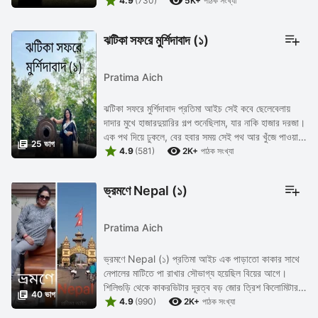


এ যেন অভ্যাসে ...
4.9
(730)
5K+
পাঠক সংখ্যা
ঝটিকা সফরে মুর্শিদাবাদ (১)
Pratima Aich
ঝটিকা সফরে মুর্শিদাবাদ প্রতিমা আইচ সেই কবে ছেলেবেলায়
দাদার মুখে হাজারদুয়ারির গল্প শুনেছিলাম, যার নাকি হাজার দরজা।
এক পথ দিয়ে ঢুকলে, বের হবার সময় সেই পথ আর খুঁজে পাওয়া

25 ভাগ


যায় না! হারিয়ে যাওয়ার ...
4.9
(581)
2K+
পাঠক সংখ্যা
ভ্রমণে Nepal (১)
Pratima Aich
ভ্রমণে Nepal (১) প্রতিমা আইচ এক পাড়াতো কাকার সাথে
নেপালের মাটিতে পা রাখার সৌভাগ্য হয়েছিল বিয়ের আগে।
শিলিগুড়ি থেকে কাকরভিটার দূরত্ব বড় জোর ত্রিশ কিলোমিটার।

40 ভাগ


কাকরভিটা হলো সীমান্ত বর্ডার। বর্ডার ...
4.9
(990)
2K+
পাঠক সংখ্যা