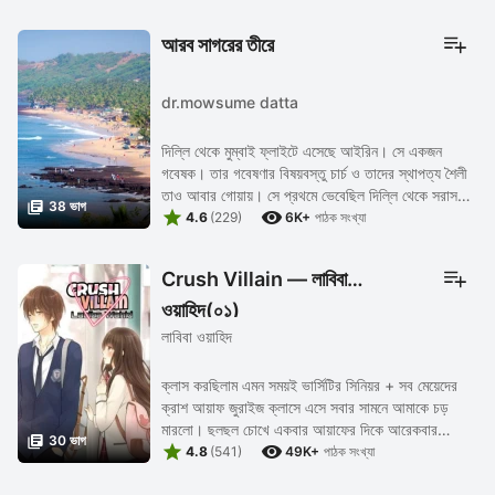
আরব সাগরের তীরে
dr.mowsume datta
দিল্লি থেকে মুম্বাই ফ্লাইটে এসেছে আইরিন। সে একজন
গবেষক। তার গবেষণার বিষয়বস্তু চার্চ ও তাদের স্থাপত্য শৈলী
তাও আবার গোয়ায়। সে প্রথমে ভেবেছিল দিল্লি থেকে সরাসরি

38 ভাগ


গোয়ায় উড়ে যাবে।পরে অবশ‍্য ভেবে দেখল ...
4.6
(229)
6K+
পাঠক সংখ্যা
Crush Villain — লাবিবা
ওয়াহিদ(০১)
লাবিবা ওয়াহিদ
ক্লাস করছিলাম এমন সময়ই ভার্সিটির সিনিয়র + সব মেয়েদের
ক্রাশ আয়াফ জুরাইজ ক্লাসে এসে সবার সামনে আমাকে চড়
মারলো। ছলছল চোখে একবার আয়াফের দিকে আরেকবার

30 ভাগ


টিচারের দিকে ...
4.8
(541)
49K+
পাঠক সংখ্যা