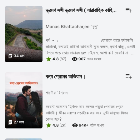
ভ্রমণ সঙ্গী ভ্রমণ সঙ্গী ( ধারাবাহিক কাহিনী )
Manas Bhattacharjee "বুলু"
পর্ব - ১ ‌ তোমাকে রাতে ফাইনালি
জানাবো, বলতেই ভাই'দা অভিমানী সুরে বললে, দ্যাখ রাজু , একটা
বিপদে পড়ে তোর সামান্য হেল্প চাইলাম, আশা করি ফেরাবি না।

34 ভাগ


ভাই'দা ...
4.8
(87)
907
পাঠক সংখ্যা
বন্য প্রেমের অভিযান।
শারদীয়া বিশ্বাস
ফরেস্ট অফিসার হিমাংশু আর কলেজ পড়ুয়া পেখমের প্রেম
কাহিনী। জীবন মরণের লড়াইকে জয় করে দুটো মানুষের মিলন
কেমন হবে?

27 ভাগ


4.8
(2K)
64K+
পাঠক সংখ্যা