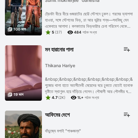
Sumit mukherjee "Ganesha"
ট্রেনটা ধীরে ধীরে গুজরাটের ছোট্ট স্টেশনে ঢুকল। গরমের ভ্যাপসা
হাওয়া, সঙ্গে স্টেশনের ভিড়, চা আর ভুট্টার গন্ধ—সবকিছু যেন
একেবারে আলাদা। কলকাতার ভিড়ভাট্টার চেনা পরিবেশ থেকে

100 ভাগ


অনেকটাই আলাদা এই ...
5
(37)
484
পাঠক সংখ্যা
মন হারানোর পালা
Thikana Hariye
&nbsp;&nbsp;&nbsp;&nbsp;&nbsp;&nbsp;&nb
পুজোর থালা হাতে অতসীদেবী মেয়েদের ঘরে ঢুকতে যেতেই হতবাক
দৃষ্টিতে স্থাণুবৎ হয়ে দাঁড়িয়ে গেলেন। পৌষালী আর পৌলমীর ঘরের

19 ভাগ


ভিতর পিনড্রপ...
4.7
(2K)
1L+
পাঠক সংখ্যা
আফিমের দেশে
বাঁড়ুজ্যে মশাই "পাঞ্চজন্য"