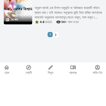
অনুগল্প মানেই এক বিশাল অনুভূতি বা অভিজ্ঞতা কয়েকটি লাইনে
ব্যক্ত করা। তাই আবারও অনুগল্পের ঝুড়ি নিয়ে হাজির আপনাদের
সামনে!!! অনুগল্পকে ভালোবাসুন,পড়তে থাকুন, সঙ্গে থাকুন।

74 ভাগ


অবশ্যই সমর্থন জানাতে ভুলবেন না।
4.8
(452)
5K+
পাঠক সংখ্যা

1
হোম
শ্রেণী
লিখুন
প্রবন্ধ
সাইন ইন
|
|
© 2026 Nasadiya Tech. Pvt. Ltd.
আমাদের সম্পর্কে
আমাদের সাথে
|
|
|
কাজ করুন
গোপনীয়তা নীতি
পরিষেবার শর্ত
Vulnerability Disclosure