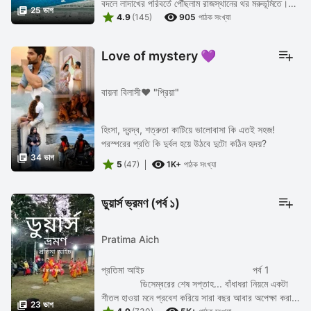
বদলে লাদাখের পরিবর্তে পৌঁছলাম রাজস্থানের থর মরুভূমিতে।

25 ভাগ


পনেরো বছর পর, অর্থাৎ ২০২৩ সালে ...
4.9
(145)
905
পাঠক সংখ্যা
Love of mystery 💜
বায়না বিলাসী❤️ "প্রিয়া"
হিংসা, দ্বন্দ্ব, শত্রুতা কাটিয়ে ভালোবাসা কি এতই সহজ!
পরস্পরের প্রতি কি দুর্বল হয়ে উঠবে দুটো কঠিন হৃদয়?

34 ভাগ


5
(47)
1K+
পাঠক সংখ্যা
ডুয়ার্স ভ্রমণ (পর্ব ১)
Pratima Aich
প্রতিমা আইচ পর্ব 1
ডিসেম্বরের শেষ সপ্তাহ... বাঁধাধরা নিয়মে একটা
শীতল হাওয়া মনে প্রবেশ করিয়ে সারা বছর আবার অপেক্ষা করা,

23 ভাগ