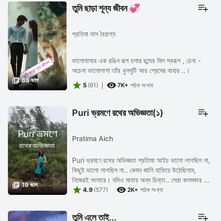
তুমি ছাড়া শূন্য জীবন 💞
প্রতিমা দাস বৈরাগ্য
ভালোবাসার এক রঙিন রূপ চলার ছন্দের মিল স্বরূপ , চেনা -
অচেনা ভালোলাগা তাঁর খুনসুটি আর প্রেমের বাহার ..।

68 ভাগ


5
(61)
7K+
পাঠক সংখ্যা
Puri ভ্রমণে রথের অভিজ্ঞতা(১)
Pratima Aich
Puri ভ্রমণে রথের অভিজ্ঞতা প্রতিমা আইচ ভালো লাগছিল না,
কিছুই ভালো লাগছিল না.. কেমন জানি হাফিয়ে উঠেছিলাম,
নিজেরই সংসারে। যদিও মাথায় অন্য চিন্তা.. সেরা কলমকার 5

19 ভাগ


এ বিনা প্রস্তুতিতে হাত দিয়ে ফেলেছি, ...
4.9
(577)
2K+
পাঠক সংখ্যা
তুমি এলে তাই...