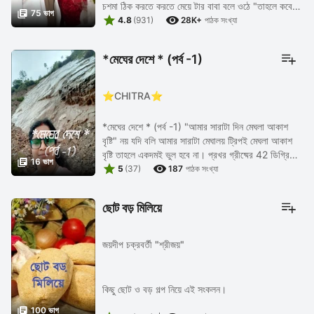
চশমা ঠিক করতে করতে মেয়ে টার বাবা বলে ওঠে "তাহলে কবে

75 ভাগ


যাচ্ছো তোমরা??আর সাথে আর কে ...
4.8
(931)
28K+
পাঠক সংখ্যা
*মেঘের দেশে * (পর্ব -1)
⭐CHITRA⭐
*মেঘের দেশে * (পর্ব -1) "আমার সারাটা দিন মেঘলা আকাশ
বৃষ্টি" নয় যদি বলি আমার সারাটা মেঘালয় ট্রিপই মেঘলা আকাশ
বৃষ্টি তাহলে একদমই ভুল হবে না। প্রখর গ্রীষ্মের 42 ডিগ্রি

16 ভাগ


দাবদাহের হাত থেকে সাময়িক ...
5
(37)
187
পাঠক সংখ্যা
ছোট বড় মিলিয়ে
জয়দীপ চক্রবর্তী "শ্রীজয়"
কিছু ছোট ও বড় গল্প নিয়ে এই সংকলন।

100 ভাগ