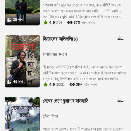
: প্রথম পর্ব : দূরে প্রান্তরে এ গান ধরে, কার বাঁশি? আর যেন
সহেনা ঘরেতে মন রহেনা শুন্যে সে যায় ভাসি---ভাসি, ভাসি ॥
যেন চিনি তারে বুঝি আমারি নিঃশ্বাসে দেহ বাঁশি বেজে বেজে ওঠে

25 ভাগ


ফুল ফোটে, ফোটে সাগরের ...
4.9
(10)
970
পাঠক সংখ্যা
হিমাচলের অলিগলি(১)
Pratima Aich
হিমাচলের অলিগলি(১) প্রতিমা আইচ এবার আবার এক ভ্রমণ
কাহিনীর খাতা খুলে বসলাম। এবারে শোনাবো হিমাচলের ডেঞ্জারেস
রাস্তার কিছু উপলব্ধির কথা। বেশ কয়েক বছর ধরে মিস্টার

46 ভাগ


হিমাচলের রাহুল স্পিতি ভ্যালি ...
4.9
(838)
3K+
পাঠক সংখ্যা
মেঘের দেশে কুয়াশার হাতছানি
নন্দিতা মিশ্র
মেঘের দেশে কুয়াশার হাতছানি পাহাড়ের মানুষের সরলতার সুযোগ