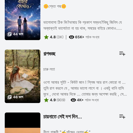
🌼শ্বেত পদ্ম🌼
ভালোবাসা ঠিক কি?ভাষায় কি প্রকাশ সম্ভব?কিছু জিনিস যে
অব্যাক্তই ভালো!তা না হয় থাক, সময়ের বাইরে কোথাও.....

44 ভাগ


4.8
(3K)
65K+
পাঠক সংখ্যা
গল্পগুচ্ছ
চারু লতা
ওগো আমার সুইট - কিউট জান ! প্লিজ আর রাগ কোরো না ...
তুমি রাগ করলে যে , আমার ভালো লাগে না । একটু খানি হাসি
মুখে , দেখো আমার দিকে ... তোমার জন্য অপেক্ষা করছি , সেই

46 ভাগ


কখন থেকে । শুধু শুধুই রাগ করো ! ...
4.9
(909)
4K+
পাঠক সংখ্যা
চায়নাতে সেই দশ দিন...
নীতা গাঙ্গুলী "✍️সাঁজের বেলায়✍️"