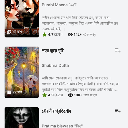
Purabi Manna ‘তন্নী’
অর্নীল পেখমের টক ঝাল মিষ্টি প্রেমের গল্প, ভালো লাগা,
ভালোবাসা, শত্রুতা, বন্ধুত্ব নিয়ে একটা মিষ্টি রোম্যান্টিক গল্প
'তোমাকেই চাই' ।

41 ভাগ


4.7
(27K)
14L+
পাঠক সংখ্যা
শহর জুড়ে বৃষ্টি
Shubhra Dutta
আমি মেঘ, মেঘমাল্য বসু। কর্মসূত্রে থাকি ব্যাঙ্গালোরে ।
কলকাতার লেকটাউনে আমার পৈতৃক ভিটে। বাবা অভিষেক, মা
সুজাতা আর দিদি সংযুক্তাকে নিয়ে আমাদের ছোট্ট পরিবার।

22 ভাগ


মধ্যবিত্তদের ...
4.9
(428)
10K+
পাঠক সংখ্যা
বৌরানীর প্রতিশোধ
Pratima biswass "পিকু"