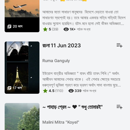
আমাদের মতো সাধারণ মানুষদের বিদেশে বেড়াতে যাওয়া তো
সাধারণত স্বপ্নেই হয়। তবে আমার একবার সত্যি সত্যিই বিদেশ
যাওয়ার সুযোগ হয়েছিল। হটাৎ মনে হলো সেই ভীষন অভিজ্ঞতা

20 ভাগ


লিপিবদ্ধ করলে কেমন হয় ? তারই ...
5
(39)
1K+
পাঠক সংখ্যা
রচনা 11 Jun 2023
Ruma Ganguly
ইউরোপ যাত্রীর অভিজ্ঞতা " যাবৎ বাঁচি তাবৎ শিখি।" অর্থাৎ
আজীবন আমাদের শেখার থাকে। এই শেখার ক্ষেত্রে সবচেয়ে
গুরুত্বপূর্ণ ভূমিকা গ্রহণ করে ভ্রমণ অর্থাৎ সাদা বাংলায় ঘুরে

17 ভাগ


বেড়ানো। অনেক সময় ...
4.5
(110)
339
পাঠক সংখ্যা
~ পাহাড় প্রেম ~ ❤️ " শুধু তোমারই"
Malini Mitra "Koyel"