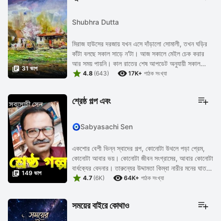
Shubhra Dutta
মিরাজ হাউসের দরজায় যখন এসে দাঁড়ালো সোমালী, তখন ঘড়ির
কাঁটা বলছে সকাল সাড়ে ন'টা। আজ সকালে মেইল চেক করার
আর সময় পায়নি। কাল রাতের শেষ আপডেট অনুযায়ী সকাল

31 ভাগ


দশটার মধ্যে রিপোর্ট করার কথা
4.8
(643)
17K+
পাঠক সংখ্যা
শ্রেষ্ঠ গল্প এবং
🧿Sabyasachi Sen
একশোর বেশী ভিন্ন স্বাদের গল্প, কোনোটা উথলে পড়া প্রেম,
কোনোটা আবার ভয়। কোনোটা জীবন সংগ্রামের, আবার কোনোটা
বার্ধক‍্যের বেদনার। তারুন্যের উদ্দামতা কিম্বা নারীর মনের ঘাত

149 ভাগ


প্রতিঘাত। সবটাই মূর্ত হয়ে ওঠে ...
4.7
(6K)
64K+
পাঠক সংখ্যা
সময়ের বাইরে কোথাও