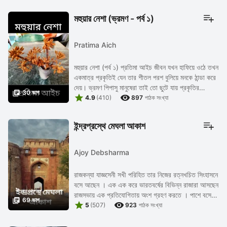
মহুয়ার নেশা (ভ্রমণ - পর্ব ১)
Pratima Aich
মহুয়ার নেশা (পর্ব ১) প্রতিমা আইচ জীবন যখন হাফিয়ে ওঠে তখন
একমাত্র প্রকৃতিই যেন তার শীতল পরশ বুলিয়ে মনকে ঠান্ডা করে
দেয়। ভ্রমণ পিপাসু মানুষেরা তাই তো ছুটে যায় প্রকৃতির

30 ভাগ


সান্নিধ্যে, নিজেকে আবার ...
4.9
(410)
897
পাঠক সংখ্যা
ইন্দ্রপ্রস্থে মেঘলা আকাশ
Ajoy Debsharma
রাজকন্যা যাজ্ঞসেনী সখী পরিহিত তার নিজের রত্নখচিত সিংহাসনে
বসে আছেন । এক এক করে ভারতবর্ষের বিভিন্ন রাজারা আসছেন
রাজসভায় এক প্রতিযোগিতায় অংশ গ্রহণ করতে । পাশে বসে

69 ভাগ


আছে রাজা যজ্ঞসেন।তিনি উঠে ...
5
(507)
923
পাঠক সংখ্যা