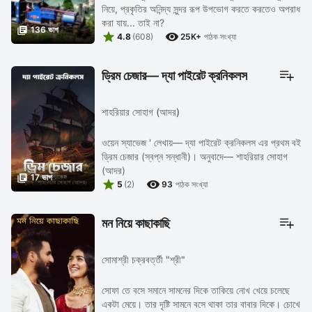
নিয়ে, প্রকৃতির অনিন্দ্য সুন্দর রূপ উপভোগ করতে করতেও অপরাধ
করা যায়... তাই না?

136 ভাগ


4.8
(608)
25K+
পাঠক সংখ্যা
ড্রিম চেজার— দ্যা পাইরেট ক্রনিকলস
শাহরিয়ার সোহাগ (আদর)
ওয়েন স্যাভেজ ' লেখায়— ​দ্যা পাইরেট ক্রনিকলস এর প্রথম বই
ড্রিম চেজার (স্বপ্ন সন্ধানী)। অনুবাদে— শাহরিয়ার সোহাগ
(আদর)

17 ভাগ


5
(2)
93
পাঠক সংখ্যা
মন নিয়ে কাছাকাছি
সোমাশ্রী চক্রবর্ত্তী "শ্রী"
সোফা তে বসে সমানে সামনের দিকে তাকিয়ে নোখ খেয়ে চলেছে
একটা মেয়ে। তার দৃষ্টি সামনে বসে থাকা তার বাবার দিকে। চোখে