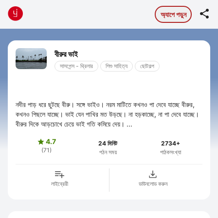

অ্যাপে পড়ুন
বীরুর ভাই
সাসপেন্স - থ্রিলার
শিশু সাহিত্য
ছোটগল্প
নদীর পাড় ধরে ছুটছে বীরু। সঙ্গে ভাইও। নরম মাটিতে কখনও পা দেবে যাচ্ছে বীরুর,
কখনও পিছলে যাচ্ছে। ভাই যেন পাখির মত উড়ছে। না হড়কাচ্ছে, না পা দেবে যাচ্ছে।
বীরুর দিকে আড়চোখে চেয়ে ভাই গতি কমিয়ে দেয়। ...
4.7

24 মিনিট
2734+
(71)
পঠন সময়
পাঠকসংখ্যা
লাইব্রেরী
ডাউনলোড করুন