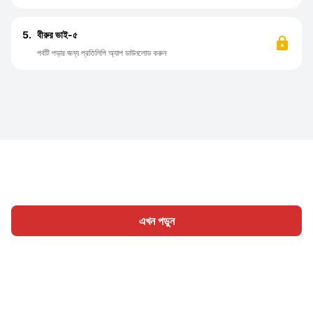
5.
বীরুর ভাই-৫
পর্বটি পড়ার জন্য প্রতিলিপি অ্যাপ ডাউনলোড করুন
এখন পড়ুন
হোম
শ্রেণী
লিখুন
প্রবন্ধ
সাইন ইন
|
|
© 2026 Nasadiya Tech. Pvt. Ltd.
আমাদের সম্পর্কে
আমাদের সাথে
|
|
|
কাজ করুন
গোপনীয়তা নীতি
পরিষেবার শর্ত
Vulnerability Disclosure
|
|
Policy
Hall of Fame
Trust Center