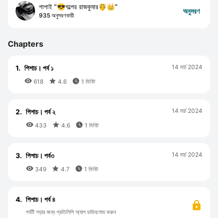
পাপাই "😎গল্পের রাজকুমার🤴👑"
অনুসরণ
935 অনুসরণকারী
Chapters
14 মার্চ 2024
1.
পিশাচ। পর্ব ১



618
4.6
1 মিনিট
14 মার্চ 2024
2.
পিশাচ। পর্ব ২



433
4.6
1 মিনিট
14 মার্চ 2024
3.
পিশাচ। পর্ব৩



349
4.7
1 মিনিট
4.
পিশাচ। পর্ব ৪
পর্বটি পড়ার জন্য প্রতিলিপি অ্যাপ ডাউনলোড করুন