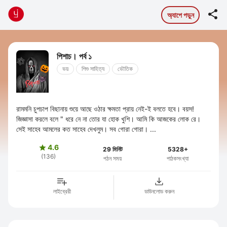

অ্যাপে পড়ুন
পিশাচ। পর্ব ১
ভয়
শিশু সাহিত্য
ভৌতিক
রামমনি চুপচাপ বিছানায় শুয়ে আছে ওঠার ক্ষমতা প্রায় নেই-ই বলতে হবে। বয়স!
জিজ্ঞাসা করলে বলে " ধরে নে না তোর যা হোক খুশি। আমি কি আজকের লোক রে।
সেই সাহেব আমলের কত সাহেব দেখলুম। সব গোরা গোরা। ...
4.6

29 মিনিট
5328+
(136)
পঠন সময়
পাঠকসংখ্যা
লাইব্রেরী
ডাউনলোড করুন