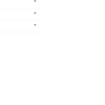


